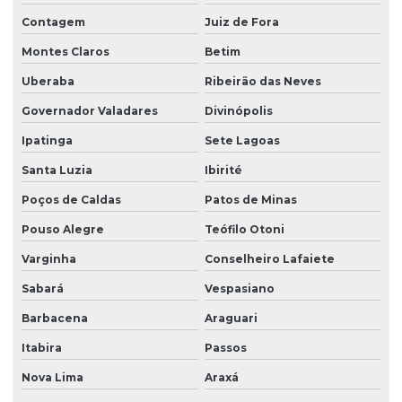
Licenciamento ambiental para construção civil
Contagem
Juiz de Fora
Licenciamento ambiental para empresas
Montes Claros
Betim
Licenciamento ambiental de fábricas
Uberaba
Ribeirão das Neves
Governador Valadares
Divinópolis
Licenciamento ambiental industrial
Ipatinga
Sete Lagoas
Licenciamento ambiental para loteamento
Santa Luzia
Ibirité
Licenciamento ambiental para mineração
Poços de Caldas
Patos de Minas
Licenciamento ambiental de rodovias
Pouso Alegre
Teófilo Otoni
Licenciamento ambiental rural
Varginha
Conselheiro Lafaiete
Licenciamento ambiental urbano
Sabará
Vespasiano
Modelagem matemática ambiental
Barbacena
Araguari
Monitoramento ambiental água
Itabira
Passos
Monitoramento ambiental análise
Nova Lima
Araxá