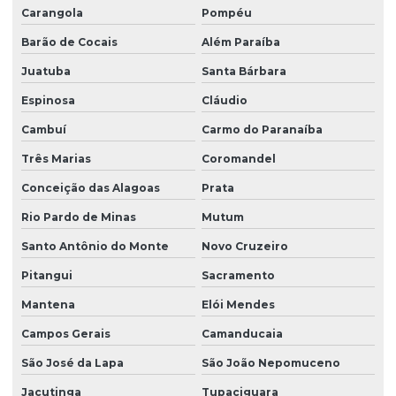
Carangola
Pompéu
Sondagem a percussão lavagem
Barão de Cocais
Além Paraíba
Sondagem a percussão com torque
Juatuba
Santa Bárbara
Sondagem de reconhecimento do solo
Espinosa
Cláudio
Sondagem rotativa ensaio
Cambuí
Carmo do Paranaíba
Sondagem rotativa mista
Três Marias
Coromandel
Sondagem rotativa percussão
Conceição das Alagoas
Prata
Sondagem rotativa em rocha
Rio Pardo de Minas
Mutum
Sondagem rotativa em solo
Santo Antônio do Monte
Novo Cruzeiro
Pitangui
Sacramento
Sondagem de solo para construção
Mantena
Elói Mendes
Sondagem de solo para construção civil
Campos Gerais
Camanducaia
Sondagem de solo mista
São José da Lapa
São João Nepomuceno
Sondagem de solo a percussão
Jacutinga
Tupaciguara