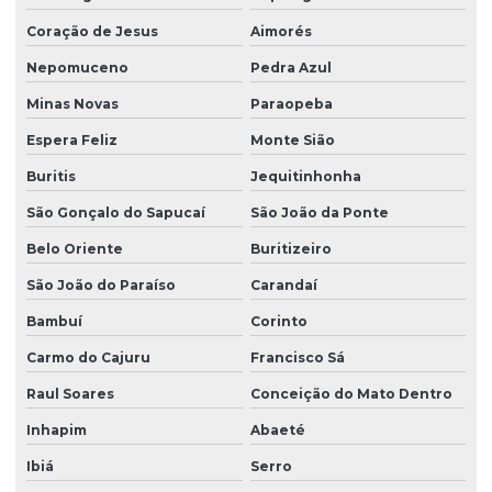
Sondagem de solo a trado
Coração de Jesus
Aimorés
Sondagem de solo trado manual
Nepomuceno
Pedra Azul
Sondagem de solos e rochas
Minas Novas
Paraopeba
Sondagem SPT com torque
Espera Feliz
Monte Sião
Sondagem de terreno para construção
Buritis
Jequitinhonha
Sondagem a trado mecanizado
São Gonçalo do Sapucaí
São João da Ponte
Sondagem a trado para pavimentação
Belo Oriente
Buritizeiro
São João do Paraíso
Carandaí
Sondagem a trado e percussão
Bambuí
Corinto
Terraplanagem para asfalto
Carmo do Cajuru
Francisco Sá
Terraplanagem de obra civil
Raul Soares
Conceição do Mato Dentro
Topografia com drone
Inhapim
Abaeté
Ibiá
Serro