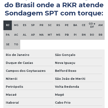
Empresa de sondagem rotativa mista
do Brasil onde a
RKR
atende
Sondagem SPT com torque:
Empresa sondagem solo
Empresa de sondagem SPT
GO e
RJ
MG
ES
SP
PR
SC
RS
PE
BA
CE
AM
DF
Empresa de topografia
PA
AC
AL
AP
MA
MT
MS
PB
PI
RN
RO
RR
Empresas de fundações e geotecnia
SE
TO
Empresas de investigação ambiental
Empresas de monitoramento ambiental
Rio de Janeiro
São Gonçalo
Duque de Caxias
Nova Iguaçu
Empresas de remediação ambiental
Campos dos Goytacazes
Belford Roxo
Empresas de sondagem a percussão
Niterói
São João de Meriti
Empresas de sondagem rotativa
Petrópolis
Volta Redonda
Empresas de sondagem rotativa diamantada
Macaé
Magé
Ensaio geofísico
Itaboraí
Cabo Frio
Ensaio geotécnico