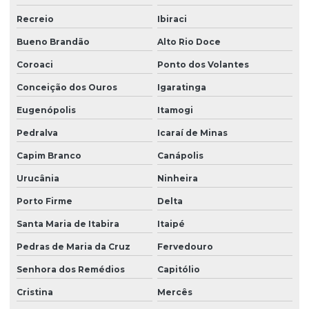
Recreio
Ibiraci
Bueno Brandão
Alto Rio Doce
Coroaci
Ponto dos Volantes
Conceição dos Ouros
Igaratinga
Eugenópolis
Itamogi
Pedralva
Icaraí de Minas
Capim Branco
Canápolis
Urucânia
Ninheira
Porto Firme
Delta
Santa Maria de Itabira
Itaipé
Pedras de Maria da Cruz
Fervedouro
Senhora dos Remédios
Capitólio
Cristina
Mercês