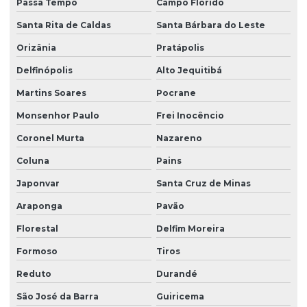
Passa Tempo
Campo Florido
Santa Rita de Caldas
Santa Bárbara do Leste
Orizânia
Pratápolis
Delfinópolis
Alto Jequitibá
Martins Soares
Pocrane
Monsenhor Paulo
Frei Inocêncio
Coronel Murta
Nazareno
Coluna
Pains
Japonvar
Santa Cruz de Minas
Araponga
Pavão
Florestal
Delfim Moreira
Formoso
Tiros
Reduto
Durandé
São José da Barra
Guiricema