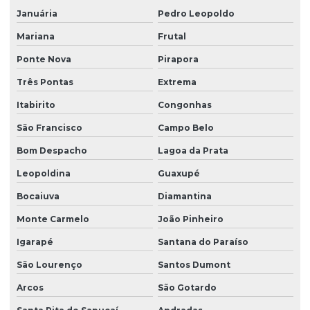
Januária
Pedro Leopoldo
Projeto de terraplenagem corte e aterro
Mariana
Frutal
Relatório de investigação ambiental
Ponte Nova
Pirapora
Relatório de investigação confirmatória
Três Pontas
Extrema
Remediação de águas subterrâneas
Itabirito
Congonhas
Remediação de áreas contaminadas
São Francisco
Campo Belo
Remediação de áreas degradadas
Bom Despacho
Lagoa da Prata
Remediação de solo
Leopoldina
Guaxupé
Serviço de batimetria
Bocaiuva
Diamantina
Serviço de sondagem
Monte Carmelo
João Pinheiro
Serviço de sondagem mista
Igarapé
Santana do Paraíso
Serviço de sondagem a percussão
São Lourenço
Santos Dumont
Arcos
São Gotardo
Serviço de sondagem de solos