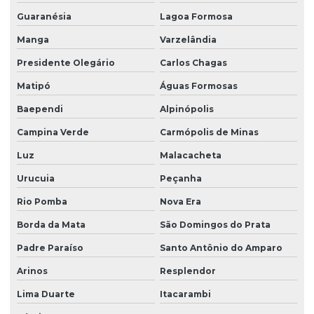
Guaranésia
Lagoa Formosa
Manga
Varzelândia
Presidente Olegário
Carlos Chagas
Matipó
Águas Formosas
Baependi
Alpinópolis
Campina Verde
Carmópolis de Minas
Luz
Malacacheta
Urucuia
Peçanha
Rio Pomba
Nova Era
Borda da Mata
São Domingos do Prata
Padre Paraíso
Santo Antônio do Amparo
Arinos
Resplendor
Lima Duarte
Itacarambi