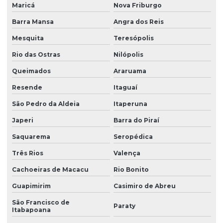
Maricá
Nova Friburgo
Ensaio de sondagem do solo
Barra Mansa
Angra dos Reis
Ensaios geotécnicos de laboratório
Mesquita
Teresópolis
Ensaios laboratoriais de solos
Rio das Ostras
Nilópolis
Estudo de erosão
Queimados
Araruama
Estudo de solos
Resende
Itaguaí
São Pedro da Aldeia
Itaperuna
Gestão de áreas contaminadas
Japeri
Barra do Piraí
Investigação ambiental confirmatória
Saquarema
Seropédica
Investigação ambiental detalhada
Três Rios
Valença
Investigação ambiental preliminar
Cachoeiras de Macacu
Rio Bonito
Investigação confirmatória
Guapimirim
Casimiro de Abreu
Investigação confirmatória de passivo ambiental
São Francisco de
Paraty
Itabapoana
Investigação de passivo ambiental