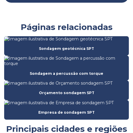
Batimetria de barragem
Batimetria convencional
Páginas relacionadas
Batimetria empresas
Batimetria de lagos
Sondagem geotécnica SPT
Batimetria
Empresa de análise de solo
Empresa de batimetria
Sondagem a percussão com torque
Empresa de ensaio de ruptura do concreto
Orçamento sondagem SPT
Empresa de ensaios de solos
Empresa de licenciamento ambiental
Empresa de sondagem SPT
Empresa de obra civil
Empresa de sondagem
Principais cidades e regiões