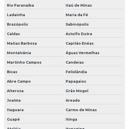
Rio Paranaíba
Itaú de Minas
Ladainha
Maria da Fé
Brazópolis
Sabinópolis
Caldas
Astolfo Dutra
Matias Barbosa
Capitão Enéas
Montalvânia
Águas Vermelhas
Martinho Campos
Candeias
Bicas
Felixlândia
Abre Campo
Papagaios
Alterosa
Grão Mogol
Joaíma
Areado
Itaguara
Carmo de Minas
Guapé
Itinga
Ataléia
Itapagipe