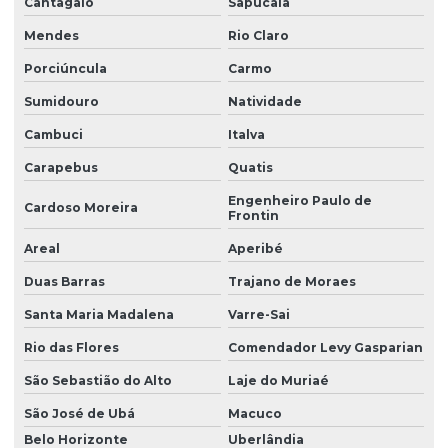
Cantagalo
Sapucaia
Licença de operação renovação
Mendes
Rio Claro
Porciúncula
Carmo
Licença prévia
Sumidouro
Natividade
Licença prévia ambiental
Cambuci
Italva
Licença prévia de ampliação
Carapebus
Quatis
Licença prévia empreendimento
Engenheiro Paulo de
Cardoso Moreira
Licença prévia e de instalação
Frontin
Areal
Aperibé
Licença prévia e de instalação unificadas
Duas Barras
Trajano de Moraes
Licença prévia e licença de instalação
Santa Maria Madalena
Varre-Sai
Licença prévia licença de instalação licença de operação
Rio das Flores
Comendador Levy Gasparian
Licenciamento ambiental de aterro sanitário
São Sebastião do Alto
Laje do Muriaé
Licenciamento ambiental de atividades rurais
São José de Ubá
Macuco
Licenciamento ambiental de barragens
Belo Horizonte
Uberlândia