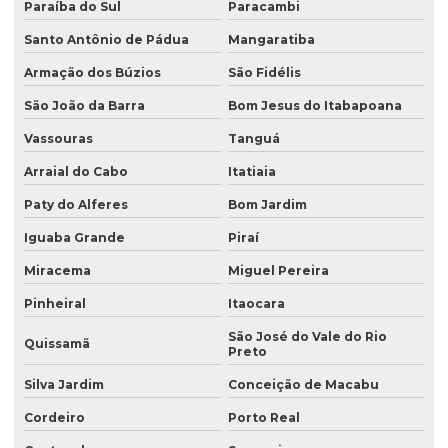
Paraíba do Sul
Paracambi
Laudo de sondagem de solo
Santo Antônio de Pádua
Mangaratiba
Levantamento topográfico altimétrico
Armação dos Búzios
São Fidélis
Levantamento topográfico cadastral
São João da Barra
Bom Jesus do Itabapoana
Levantamento topográfico com drone
Vassouras
Tanguá
Levantamento topográfico georreferenciado
Arraial do Cabo
Itatiaia
Levantamento topográfico planialtimétrico cadastral
Paty do Alferes
Bom Jardim
Levantamento topográfico planimétrico
Iguaba Grande
Piraí
Licença ambiental de instalação
Miracema
Miguel Pereira
Licença de instalação e licença de operação
Pinheiral
Itaocara
São José do Vale do Rio
Licença de instalação e operação
Quissamã
Preto
Licença de instalação preliminar
Silva Jardim
Conceição de Macabu
Licença de operação ambiental
Cordeiro
Porto Real
Licença de operação da empresa