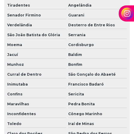
Tiradentes
Angelândia
Senador Firmino
Guarani
Verdelândia
Desterro de Entre Rios
São João Batista do Glória
Serrania
Moema
Cordisburgo
Jacuí
Baldim
Munhoz
Bonfim
Curral de Dentro
São Gonçalo do Abaeté
Inimutaba
Francisco Badaró
Confins
Sericita
Maravilhas
Pedra Bonita
Inconfidentes
Cônego Marinho
Toledo
Iraí de Minas
Claro dos Poções
São Pedro dos Ferros