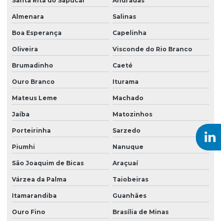
Santa Rita do Sapucaí
Andradas
Serviço de sondagem a trado
Almenara
Salinas
Serviço de topografia
Boa Esperança
Capelinha
Sistemas de remediação ambiental
Oliveira
Visconde do Rio Branco
Sondagem ambiental
Brumadinho
Caeté
Sondagem do tipo rotativa
Ouro Branco
Iturama
Sondagem elétrica vertical
Mateus Leme
Machado
Sondagem eletrorresistividade
Jaíba
Matozinhos
Sondagem empresas
Porteirinha
Sarzedo
Sondagem geoelétrica
Piumhi
Nanuque
Sondagem geofísica
São Joaquim de Bicas
Araçuaí
Várzea da Palma
Taiobeiras
Sondagem geológica
Itamarandiba
Guanhães
Sondagem geotécnica SPT
Ouro Fino
Brasília de Minas
Sondagem mista