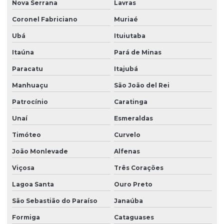
Monitoramento ambiental do solo
Nova Serrana
Lavras
Monitoramento ambiental com drones
Coronel Fabriciano
Muriaé
Ubá
Ituiutaba
Monitoramento ambiental de empresas
Itaúna
Pará de Minas
Monitoramento ambiental de obras
Paracatu
Itajubá
Monitoramento e remediação ambiental
Manhuaçu
São João del Rei
Obra de terraplenagem
Patrocínio
Caratinga
Orçamento sondagem SPT
Unaí
Esmeraldas
Plano de monitoramento ambiental
Timóteo
Curvelo
Plano de remediação ambiental
João Monlevade
Alfenas
Projeto básico de terraplenagem
Viçosa
Três Corações
Projeto geométrico de terraplenagem
Lagoa Santa
Ouro Preto
Projeto de restauração florestal
São Sebastião do Paraíso
Janaúba
Projeto terraplenagem
Formiga
Cataguases