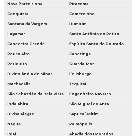
Nova Porteirinha
Piracema
Conquista
Comercinho
Santana da Vargem
Itumirim
Lagamar
Santo Antônio do Retiro
Cabeceira Grande
Espírito Santo do Dourado
Pouso Alto
Capetinga
Periquito
Guarda-Mor
Divinolândia de Minas
Felisburgo
Machacalis
Jequitaí
São Sebastião da Bela Vista
Engenheiro Navarro
Indaiabira
São Miguel do Anta
Divisa Alegre
Sapucaí-Mirim
Naque
Palmópolis
Ibiaí
Abadia dos Dourados