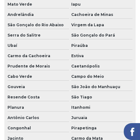
Mato Verde
Iapu
Andrelândia
Cachoeira de Minas
São Gonçalo do Rio Abaixo
Virgem da Lapa
Serra do Salitre
São Gonçalo do Pará
Ubaí
Piraúba
Carmo da Cachoeira
Estiva
Prudente de Morais
Caetanópolis
Cabo Verde
Campo do Meio
Gouveia
São João do Manhuaçu
Resende Costa
São Tiago
Planura
Itanhomi
Antônio Carlos
Juruaia
Congonhal
Pirapetinga
Jacinto
Carmo da Mata