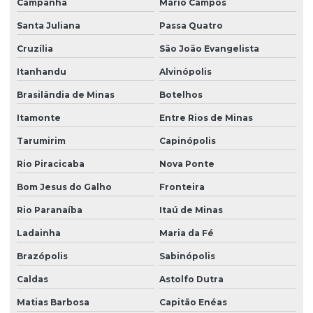
Campanha
Mário Campos
Santa Juliana
Passa Quatro
Cruzília
São João Evangelista
Itanhandu
Alvinópolis
Brasilândia de Minas
Botelhos
Itamonte
Entre Rios de Minas
Tarumirim
Capinópolis
Rio Piracicaba
Nova Ponte
Bom Jesus do Galho
Fronteira
Rio Paranaíba
Itaú de Minas
Ladainha
Maria da Fé
Brazópolis
Sabinópolis
Caldas
Astolfo Dutra
Matias Barbosa
Capitão Enéas