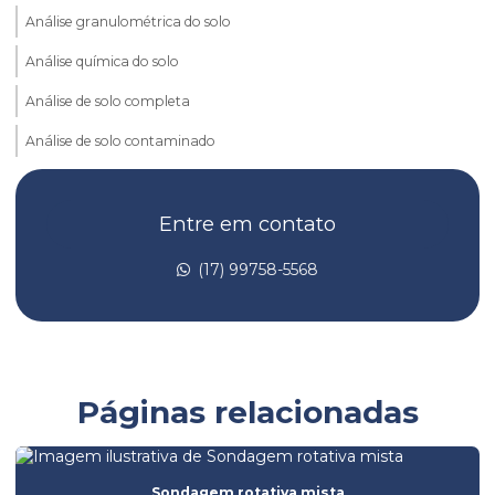
Análise granulométrica do solo
Análise química do solo
Análise de solo completa
Análise de solo contaminado
Análise de solo laboratório
Entre em contato
Análise de taludes
Avaliação de risco de toxicidade
(17) 99758-5568
Avaliação de risco toxicológico
Batimetria de barragem
Batimetria convencional
Páginas relacionadas
Batimetria empresas
Batimetria de lagos
Sondagem rotativa mista