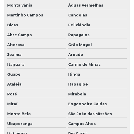
Montalvânia
Águas Vermelhas
Martinho Campos
Candeias
Bicas
Felixlândia
Abre Campo
Papagaios
Alterosa
Grão Mogol
Joaíma
Areado
Itaguara
Carmo de Minas
Guapé
Itinga
Ataléia
Itapagipe
Poté
Mirabela
Miraí
Engenheiro Caldas
Monte Belo
São João das Missões
Ubaporanga
Campos Altos
Itatiaiuçu
Rio Casca