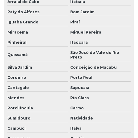
Arraial do Cabo
Itatiaia
Levantamento topográfico planialtimétrico cadastral
Paty do Alferes
Bom Jardim
Levantamento topográfico planimétrico
Iguaba Grande
Piraí
Licença ambiental de instalação
Miracema
Miguel Pereira
Licença de instalação e licença de operação
Pinheiral
Itaocara
São José do Vale do Rio
Licença de instalação e operação
Quissamã
Preto
Licença de instalação preliminar
Silva Jardim
Conceição de Macabu
Licença de operação ambiental
Cordeiro
Porto Real
Licença de operação da empresa
Cantagalo
Sapucaia
Licença de operação renovação
Mendes
Rio Claro
Porciúncula
Carmo
Licença prévia
Sumidouro
Natividade
Licença prévia ambiental
Cambuci
Italva
Licença prévia de ampliação