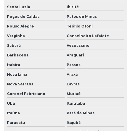
Santa Luzia
Ibirité
Licenciamento ambiental para mineração
Poços de Caldas
Patos de Minas
Licenciamento ambiental de rodovias
Pouso Alegre
Teófilo Otoni
Licenciamento ambiental rural
Varginha
Conselheiro Lafaiete
Licenciamento ambiental urbano
Sabará
Vespasiano
Modelagem matemática ambiental
Barbacena
Araguari
Monitoramento ambiental água
Itabira
Passos
Monitoramento ambiental análise
Nova Lima
Araxá
Monitoramento ambiental do solo
Nova Serrana
Lavras
Monitoramento ambiental com drones
Coronel Fabriciano
Muriaé
Ubá
Ituiutaba
Monitoramento ambiental de empresas
Itaúna
Pará de Minas
Monitoramento ambiental de obras
Paracatu
Itajubá
Monitoramento e remediação ambiental