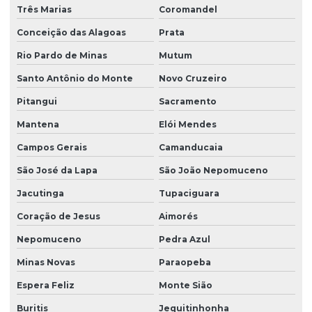
Sondagem rotativa mista
Três Marias
Coromandel
Sondagem rotativa percussão
Conceição das Alagoas
Prata
Sondagem rotativa em rocha
Rio Pardo de Minas
Mutum
Sondagem rotativa em solo
Santo Antônio do Monte
Novo Cruzeiro
Pitangui
Sacramento
Sondagem de solo para construção
Mantena
Elói Mendes
Sondagem de solo para construção civil
Campos Gerais
Camanducaia
Sondagem de solo mista
São José da Lapa
São João Nepomuceno
Sondagem de solo a percussão
Jacutinga
Tupaciguara
Sondagem de solo a trado
Coração de Jesus
Aimorés
Sondagem de solo trado manual
Nepomuceno
Pedra Azul
Sondagem de solos e rochas
Minas Novas
Paraopeba
Sondagem SPT com torque
Espera Feliz
Monte Sião
Sondagem de terreno para construção
Buritis
Jequitinhonha