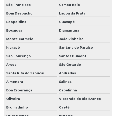
São Francisco
Campo Belo
Remediação de áreas degradadas
Bom Despacho
Lagoa da Prata
Remediação de solo
Leopoldina
Guaxupé
Serviço de batimetria
Bocaiuva
Diamantina
Serviço de sondagem
Monte Carmelo
João Pinheiro
Serviço de sondagem mista
Igarapé
Santana do Paraíso
Serviço de sondagem a percussão
São Lourenço
Santos Dumont
Arcos
São Gotardo
Serviço de sondagem de solos
Santa Rita do Sapucaí
Andradas
Serviço de sondagem a trado
Almenara
Salinas
Serviço de topografia
Boa Esperança
Capelinha
Sistemas de remediação ambiental
Oliveira
Visconde do Rio Branco
Sondagem ambiental
Brumadinho
Caeté
Sondagem do tipo rotativa
Ouro Branco
Iturama