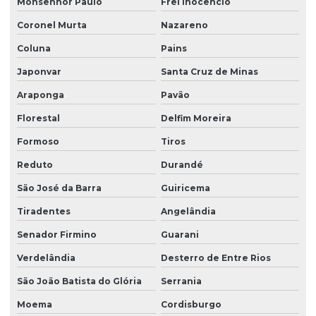
Monsenhor Paulo
Frei Inocêncio
Coronel Murta
Nazareno
Coluna
Pains
Japonvar
Santa Cruz de Minas
Araponga
Pavão
Florestal
Delfim Moreira
Formoso
Tiros
Reduto
Durandé
São José da Barra
Guiricema
Tiradentes
Angelândia
Senador Firmino
Guarani
Verdelândia
Desterro de Entre Rios
São João Batista do Glória
Serrania
Moema
Cordisburgo