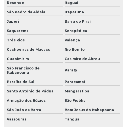
Estudo de solos
Resende
Itaguaí
São Pedro da Aldeia
Itaperuna
Gestão de áreas contaminadas
Japeri
Barra do Piraí
Investigação ambiental confirmatória
Saquarema
Seropédica
Investigação ambiental detalhada
Três Rios
Valença
Investigação ambiental preliminar
Cachoeiras de Macacu
Rio Bonito
Investigação confirmatória
Guapimirim
Casimiro de Abreu
Investigação confirmatória de passivo ambiental
São Francisco de
Paraty
Itabapoana
Investigação de passivo ambiental
Paraíba do Sul
Paracambi
Laudo de sondagem de solo
Santo Antônio de Pádua
Mangaratiba
Levantamento topográfico altimétrico
Armação dos Búzios
São Fidélis
Levantamento topográfico cadastral
São João da Barra
Bom Jesus do Itabapoana
Levantamento topográfico com drone
Vassouras
Tanguá
Levantamento topográfico georreferenciado