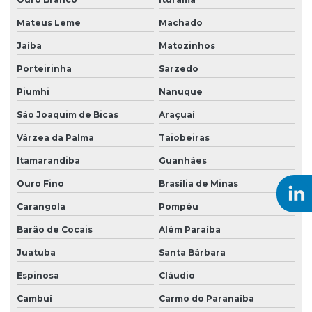
Sondagem elétrica vertical
Mateus Leme
Machado
Sondagem eletrorresistividade
Jaíba
Matozinhos
Sondagem empresas
Porteirinha
Sarzedo
Sondagem geoelétrica
Piumhi
Nanuque
Sondagem geofísica
São Joaquim de Bicas
Araçuaí
Várzea da Palma
Taiobeiras
Sondagem geológica
Itamarandiba
Guanhães
Sondagem geotécnica SPT
Ouro Fino
Brasília de Minas
Sondagem mista
Carangola
Pompéu
Sondagem a percussão lavagem
Barão de Cocais
Além Paraíba
Sondagem a percussão com torque
Juatuba
Santa Bárbara
Sondagem de reconhecimento do solo
Espinosa
Cláudio
Sondagem rotativa ensaio
Cambuí
Carmo do Paranaíba