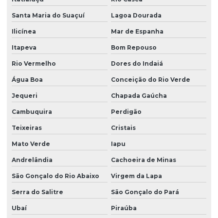
Santa Maria do Suaçuí
Lagoa Dourada
Ilicínea
Mar de Espanha
Itapeva
Bom Repouso
Rio Vermelho
Dores do Indaiá
Água Boa
Conceição do Rio Verde
Jequeri
Chapada Gaúcha
Cambuquira
Perdigão
Teixeiras
Cristais
Mato Verde
Iapu
Andrelândia
Cachoeira de Minas
São Gonçalo do Rio Abaixo
Virgem da Lapa
Serra do Salitre
São Gonçalo do Pará
Ubaí
Piraúba