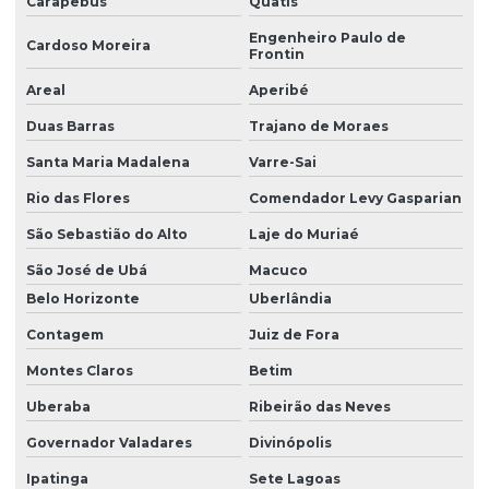
Carapebus
Quatis
Licença prévia empreendimento
Engenheiro Paulo de
Cardoso Moreira
Licença prévia e de instalação
Frontin
Areal
Aperibé
Licença prévia e de instalação unificadas
Duas Barras
Trajano de Moraes
Licença prévia e licença de instalação
Santa Maria Madalena
Varre-Sai
Licença prévia licença de instalação licença de operação
Rio das Flores
Comendador Levy Gasparian
Licenciamento ambiental de aterro sanitário
São Sebastião do Alto
Laje do Muriaé
Licenciamento ambiental de atividades rurais
São José de Ubá
Macuco
Licenciamento ambiental de barragens
Belo Horizonte
Uberlândia
Licenciamento ambiental para construção civil
Contagem
Juiz de Fora
Licenciamento ambiental para empresas
Montes Claros
Betim
Licenciamento ambiental de fábricas
Uberaba
Ribeirão das Neves
Governador Valadares
Divinópolis
Licenciamento ambiental industrial
Ipatinga
Sete Lagoas
Licenciamento ambiental para loteamento