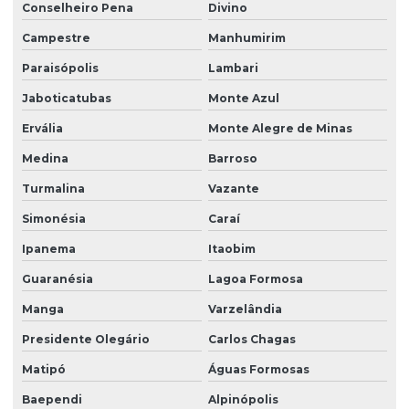
Conselheiro Pena
Divino
Campestre
Manhumirim
Paraisópolis
Lambari
Jaboticatubas
Monte Azul
Ervália
Monte Alegre de Minas
Medina
Barroso
Turmalina
Vazante
Simonésia
Caraí
Ipanema
Itaobim
Guaranésia
Lagoa Formosa
Manga
Varzelândia
Presidente Olegário
Carlos Chagas
Matipó
Águas Formosas
Baependi
Alpinópolis