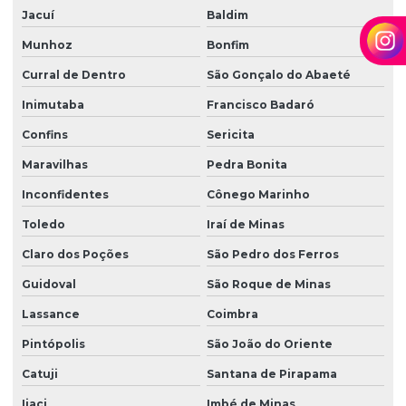
Jacuí
Baldim
Munhoz
Bonfim
Curral de Dentro
São Gonçalo do Abaeté
Inimutaba
Francisco Badaró
Confins
Sericita
Maravilhas
Pedra Bonita
Inconfidentes
Cônego Marinho
Toledo
Iraí de Minas
Claro dos Poções
São Pedro dos Ferros
Guidoval
São Roque de Minas
Lassance
Coimbra
Pintópolis
São João do Oriente
Catuji
Santana de Pirapama
Ijaci
Imbé de Minas