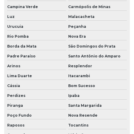
Campina Verde
Carmópolis de Minas
Luz
Malacacheta
Urucuia
Peçanha
Rio Pomba
Nova Era
Borda da Mata
São Domingos do Prata
Padre Paraíso
Santo Antônio do Amparo
Arinos
Resplendor
Lima Duarte
Itacarambi
Cássia
Bom Sucesso
Perdizes
Ipaba
Piranga
Santa Margarida
Poço Fundo
Nova Resende
Raposos
Tocantins