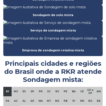
Batimetria
Empresa de análise de solo
Sondagem de solo mista
Empresa de batimetria
Empresa de ensaio de ruptura do concreto
Serviço de sondagem mista
Empresa de ensaios de solos
Empresa de licenciamento ambiental
Empresa de sondagem rotativa mista
Empresa de obra civil
Empresa de sondagem
Principais cidades e regiões
Empresa de sondagem rotativa mista
do Brasil onde a
RKR
atende
Sondagem mista:
Empresa sondagem solo
Empresa de sondagem SPT
GO e
RJ
MG
ES
SP
PR
SC
RS
PE
BA
CE
AM
DF
Empresa de topografia
PA
AC
AL
AP
MA
MT
MS
PB
PI
RN
RO
RR
Empresas de fundações e geotecnia