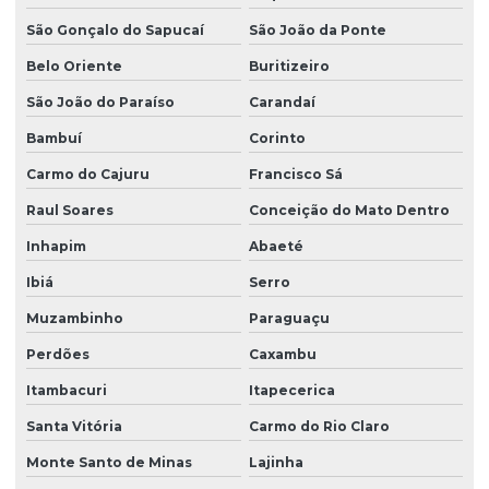
Sondagem a trado mecanizado
São Gonçalo do Sapucaí
São João da Ponte
Sondagem a trado para pavimentação
Belo Oriente
Buritizeiro
São João do Paraíso
Carandaí
Sondagem a trado e percussão
Bambuí
Corinto
Terraplanagem para asfalto
Carmo do Cajuru
Francisco Sá
Terraplanagem de obra civil
Raul Soares
Conceição do Mato Dentro
Topografia com drone
Inhapim
Abaeté
Ibiá
Serro
Muzambinho
Paraguaçu
Perdões
Caxambu
Itambacuri
Itapecerica
Santa Vitória
Carmo do Rio Claro
Monte Santo de Minas
Lajinha