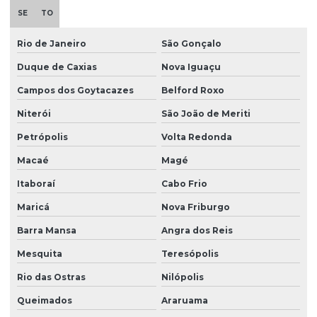
SE
TO
Empresas de investigação ambiental
Empresas de monitoramento ambiental
Rio de Janeiro
São Gonçalo
Duque de Caxias
Nova Iguaçu
Empresas de remediação ambiental
Campos dos Goytacazes
Belford Roxo
Empresas de sondagem a percussão
Niterói
São João de Meriti
Empresas de sondagem rotativa
Petrópolis
Volta Redonda
Empresas de sondagem rotativa diamantada
Macaé
Magé
Ensaio geofísico
Itaboraí
Cabo Frio
Ensaio geotécnico
Maricá
Nova Friburgo
Ensaio de sondagem do solo
Barra Mansa
Angra dos Reis
Ensaios geotécnicos de laboratório
Mesquita
Teresópolis
Ensaios laboratoriais de solos
Rio das Ostras
Nilópolis
Estudo de erosão
Queimados
Araruama