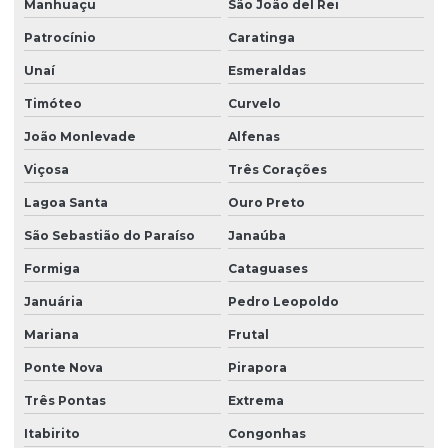
Manhuaçu
São João del Rei
Obra de terraplenagem
Patrocínio
Caratinga
Orçamento sondagem SPT
Unaí
Esmeraldas
Plano de monitoramento ambiental
Timóteo
Curvelo
Plano de remediação ambiental
João Monlevade
Alfenas
Projeto básico de terraplenagem
Viçosa
Três Corações
Projeto geométrico de terraplenagem
Lagoa Santa
Ouro Preto
Projeto de restauração florestal
São Sebastião do Paraíso
Janaúba
Projeto terraplenagem
Formiga
Cataguases
Januária
Pedro Leopoldo
Projeto de terraplenagem corte e aterro
Mariana
Frutal
Relatório de investigação ambiental
Ponte Nova
Pirapora
Relatório de investigação confirmatória
Três Pontas
Extrema
Remediação de águas subterrâneas
Itabirito
Congonhas
Remediação de áreas contaminadas