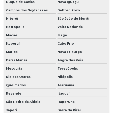
Duque de Caxias
Nova Iguaçu
Empresas de sondagem a percussão
Campos dos Goytacazes
Belford Roxo
Empresas de sondagem rotativa
Niterói
São João de Meriti
Empresas de sondagem rotativa diamantada
Petrópolis
Volta Redonda
Ensaio geofísico
Macaé
Magé
Ensaio geotécnico
Itaboraí
Cabo Frio
Maricá
Nova Friburgo
Ensaio de sondagem do solo
Barra Mansa
Angra dos Reis
Ensaios geotécnicos de laboratório
Mesquita
Teresópolis
Ensaios laboratoriais de solos
Rio das Ostras
Nilópolis
Estudo de erosão
Queimados
Araruama
Estudo de solos
Resende
Itaguaí
Gestão de áreas contaminadas
São Pedro da Aldeia
Itaperuna
Investigação ambiental confirmatória
Japeri
Barra do Piraí