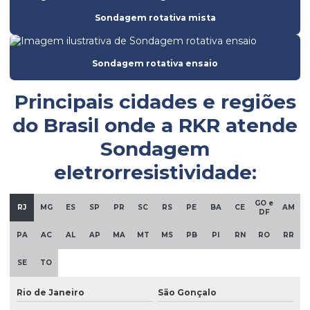
Empresa de ensaio de ruptura do concreto
Sondagem rotativa mista
Empresa de ensaios de solos
Empresa de licenciamento ambiental
Sondagem rotativa ensaio
Empresa de obra civil
Principais cidades e regiões
Empresa de sondagem
do Brasil onde a
RKR
atende
Empresa de sondagem rotativa mista
Sondagem
Empresa sondagem solo
eletrorresistividade:
Empresa de sondagem SPT
GO e
Empresa de topografia
RJ
MG
ES
SP
PR
SC
RS
PE
BA
CE
AM
DF
Empresas de fundações e geotecnia
PA
AC
AL
AP
MA
MT
MS
PB
PI
RN
RO
RR
Empresas de investigação ambiental
SE
TO
Empresas de monitoramento ambiental
Rio de Janeiro
São Gonçalo
Empresas de remediação ambiental