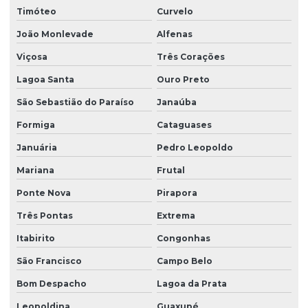
Timóteo
Curvelo
Plano de remediação ambiental
João Monlevade
Alfenas
Projeto básico de terraplenagem
Viçosa
Três Corações
Projeto geométrico de terraplenagem
Lagoa Santa
Ouro Preto
Projeto de restauração florestal
São Sebastião do Paraíso
Janaúba
Projeto terraplenagem
Formiga
Cataguases
Projeto de terraplenagem corte e aterro
Januária
Pedro Leopoldo
Relatório de investigação ambiental
Mariana
Frutal
Relatório de investigação confirmatória
Ponte Nova
Pirapora
Remediação de águas subterrâneas
Três Pontas
Extrema
Remediação de áreas contaminadas
Itabirito
Congonhas
São Francisco
Campo Belo
Remediação de áreas degradadas
Bom Despacho
Lagoa da Prata
Remediação de solo
Leopoldina
Guaxupé