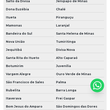
Salto da Divisa
Jenipapo de Minas
Dona Euzébia
Chalé
Itueta
Piranguçu
Mamonas
Laranjal
Bandeira do Sul
Santa Helena de Minas
Nova União
Tumiritinga
Jequitibá
Divisa Nova
Santa Rita do Itueto
Alto Caparaó
Botumirim
Juvenília
Vargem Alegre
Ouro Verde de Minas
São Francisco de Sales
Palma
Rubelita
Barra Longa
Itaverava
Frei Gaspar
Bom Jesus do Amparo
São Domingos das Dores