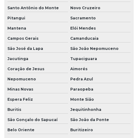
Sondagem rotativa em solo
Santo Antônio do Monte
Novo Cruzeiro
Sondagem de solo para construção
Pitangui
Sacramento
Sondagem de solo para construção civil
Mantena
Elói Mendes
Sondagem de solo mista
Campos Gerais
Camanducaia
Sondagem de solo a percussão
São José da Lapa
São João Nepomuceno
Sondagem de solo a trado
Jacutinga
Tupaciguara
Coração de Jesus
Aimorés
Sondagem de solo trado manual
Nepomuceno
Pedra Azul
Sondagem de solos e rochas
Minas Novas
Paraopeba
Sondagem SPT com torque
Espera Feliz
Monte Sião
Sondagem de terreno para construção
Buritis
Jequitinhonha
Sondagem a trado mecanizado
São Gonçalo do Sapucaí
São João da Ponte
Sondagem a trado para pavimentação
Belo Oriente
Buritizeiro
Sondagem a trado e percussão