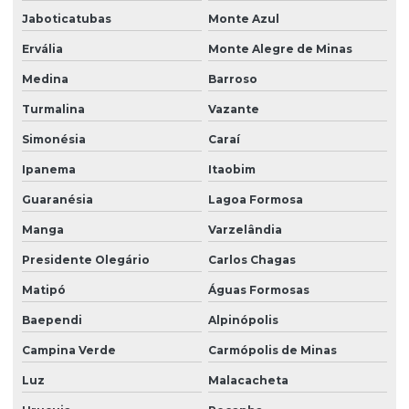
Jaboticatubas
Monte Azul
Ervália
Monte Alegre de Minas
Medina
Barroso
Turmalina
Vazante
Simonésia
Caraí
Ipanema
Itaobim
Guaranésia
Lagoa Formosa
Manga
Varzelândia
Presidente Olegário
Carlos Chagas
Matipó
Águas Formosas
Baependi
Alpinópolis
Campina Verde
Carmópolis de Minas
Luz
Malacacheta