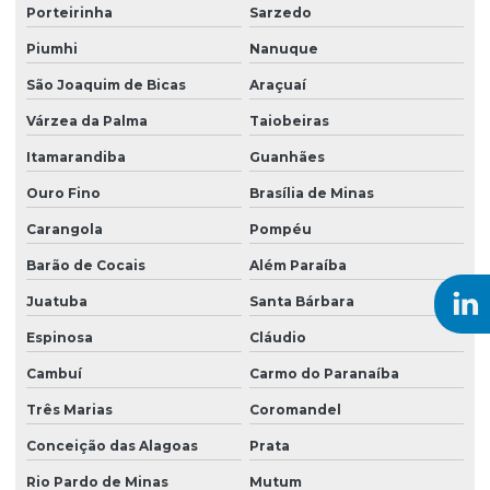
Porteirinha
Sarzedo
Sondagem geoelétrica
Piumhi
Nanuque
Sondagem geofísica
São Joaquim de Bicas
Araçuaí
Sondagem geológica
Várzea da Palma
Taiobeiras
Sondagem geotécnica SPT
Itamarandiba
Guanhães
Sondagem mista
Ouro Fino
Brasília de Minas
Sondagem a percussão lavagem
Carangola
Pompéu
Sondagem a percussão com torque
Barão de Cocais
Além Paraíba
Juatuba
Santa Bárbara
Sondagem de reconhecimento do solo
Espinosa
Cláudio
Sondagem rotativa ensaio
Cambuí
Carmo do Paranaíba
Sondagem rotativa mista
Três Marias
Coromandel
Sondagem rotativa percussão
Conceição das Alagoas
Prata
Sondagem rotativa em rocha
Rio Pardo de Minas
Mutum