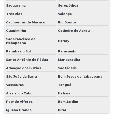
Investigação ambiental detalhada
Saquarema
Seropédica
Investigação ambiental preliminar
Três Rios
Valença
Investigação confirmatória
Cachoeiras de Macacu
Rio Bonito
Investigação confirmatória de passivo ambiental
Guapimirim
Casimiro de Abreu
São Francisco de
Investigação de passivo ambiental
Paraty
Itabapoana
Laudo de sondagem de solo
Paraíba do Sul
Paracambi
Levantamento topográfico altimétrico
Santo Antônio de Pádua
Mangaratiba
Levantamento topográfico cadastral
Armação dos Búzios
São Fidélis
Levantamento topográfico com drone
São João da Barra
Bom Jesus do Itabapoana
Vassouras
Tanguá
Levantamento topográfico georreferenciado
Arraial do Cabo
Itatiaia
Levantamento topográfico planialtimétrico cadastral
Paty do Alferes
Bom Jardim
Levantamento topográfico planimétrico
Iguaba Grande
Piraí
Licença ambiental de instalação