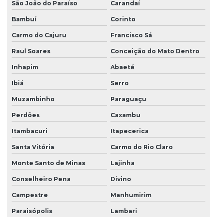
São João do Paraíso
Carandaí
Terraplanagem para asfalto
Bambuí
Corinto
Terraplanagem de obra civil
Carmo do Cajuru
Francisco Sá
Topografia com drone
Raul Soares
Conceição do Mato Dentro
Inhapim
Abaeté
Ibiá
Serro
Muzambinho
Paraguaçu
Perdões
Caxambu
Itambacuri
Itapecerica
Santa Vitória
Carmo do Rio Claro
Monte Santo de Minas
Lajinha
Conselheiro Pena
Divino
Campestre
Manhumirim
Paraisópolis
Lambari