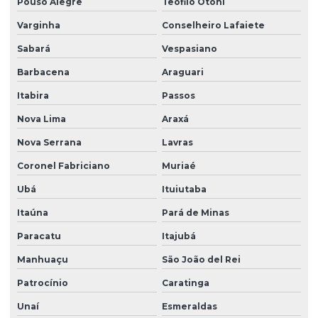
Licenciamento ambiental rural
Pouso Alegre
Teófilo Otoni
Varginha
Conselheiro Lafaiete
Licenciamento ambiental urbano
Sabará
Vespasiano
Modelagem matemática ambiental
Barbacena
Araguari
Monitoramento ambiental água
Itabira
Passos
Monitoramento ambiental análise
Nova Lima
Araxá
Monitoramento ambiental do solo
Nova Serrana
Lavras
Monitoramento ambiental com drones
Coronel Fabriciano
Muriaé
Monitoramento ambiental de empresas
Ubá
Ituiutaba
Monitoramento ambiental de obras
Itaúna
Pará de Minas
Monitoramento e remediação ambiental
Paracatu
Itajubá
Obra de terraplenagem
Manhuaçu
São João del Rei
Orçamento sondagem SPT
Patrocínio
Caratinga
Unaí
Esmeraldas
Plano de monitoramento ambiental