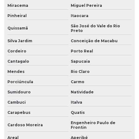
Miracema
Miguel Pereira
Licença de instalação e licença de operação
Pinheiral
Itaocara
Licença de instalação e operação
São José do Vale do Rio
Quissamã
Preto
Licença de instalação preliminar
Silva Jardim
Conceição de Macabu
Licença de operação ambiental
Cordeiro
Porto Real
Licença de operação da empresa
Cantagalo
Sapucaia
Licença de operação renovação
Mendes
Rio Claro
Licença prévia
Porciúncula
Carmo
Licença prévia ambiental
Sumidouro
Natividade
Licença prévia de ampliação
Cambuci
Italva
Licença prévia empreendimento
Carapebus
Quatis
Licença prévia e de instalação
Engenheiro Paulo de
Cardoso Moreira
Frontin
Licença prévia e de instalação unificadas
Areal
Aperibé