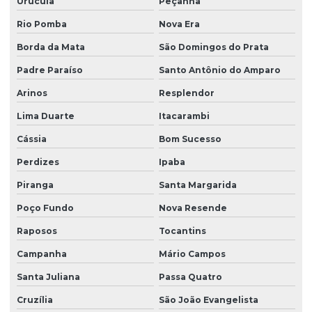
Urucuia
Peçanha
Rio Pomba
Nova Era
Borda da Mata
São Domingos do Prata
Padre Paraíso
Santo Antônio do Amparo
Arinos
Resplendor
Lima Duarte
Itacarambi
Cássia
Bom Sucesso
Perdizes
Ipaba
Piranga
Santa Margarida
Poço Fundo
Nova Resende
Raposos
Tocantins
Campanha
Mário Campos
Santa Juliana
Passa Quatro
Cruzília
São João Evangelista