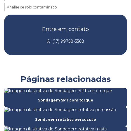
Análise de solo contaminado
Análise de solo laboratório
Entre em contato
Análise de taludes
Avaliação de risco de toxicidade
(17) 99758-5568
Avaliação de risco toxicológico
Batimetria de barragem
Batimetria convencional
Páginas relacionadas
Batimetria empresas
Batimetria de lagos
Sondagem SPT com torque
Batimetria
Empresa de análise de solo
Sondagem rotativa percussão
Empresa de batimetria