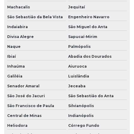
Machacalis
Jequitaí
São Sebastião da Bela Vista
Engenheiro Navarro
Indaiabira
São Miguel do Anta
Divisa Alegre
Sapucaí-Mirim
Naque
Palmópolis
Ibiaí
Abadia dos Dourados
Inhaúma
Aiuruoca
Galiléia
Luislândia
Senador Amaral
Jeceaba
São José do Jacuri
São Sebastião do Anta
São Francisco de Paula
Silvianópolis
Central de Minas
Indianópolis
Heliodora
Córrego Fundo