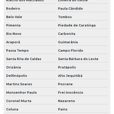
Riacho dos Machados
Limeira do Oeste
Rodeiro
Paula Cândido
Belo Vale
Tombos
Pimenta
Piedade de Caratinga
Rio Novo
Carbonita
Araporã
Guimarânia
Passa Tempo
Campo Florido
Santa Rita de Caldas
Santa Bárbara do Leste
Orizânia
Pratápolis
Delfinópolis
Alto Jequitibá
Martins Soares
Pocrane
Monsenhor Paulo
Frei Inocêncio
Coronel Murta
Nazareno
Coluna
Pains