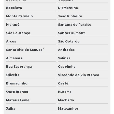
Serviço de batimetria
Bocaiuva
Diamantina
Serviço de sondagem
Monte Carmelo
João Pinheiro
Serviço de sondagem mista
Igarapé
Santana do Paraíso
Serviço de sondagem a percussão
São Lourenço
Santos Dumont
Serviço de sondagem de solos
Arcos
São Gotardo
Serviço de sondagem a trado
Santa Rita do Sapucaí
Andradas
Serviço de topografia
Almenara
Salinas
Sistemas de remediação ambiental
Boa Esperança
Capelinha
Sondagem ambiental
Oliveira
Visconde do Rio Branco
Brumadinho
Caeté
Sondagem do tipo rotativa
Ouro Branco
Iturama
Sondagem elétrica vertical
Mateus Leme
Machado
Sondagem eletrorresistividade
Jaíba
Matozinhos
Sondagem empresas