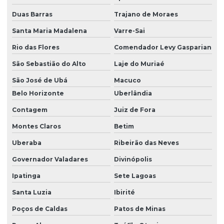
Licença prévia e licença de instalação
Duas Barras
Trajano de Moraes
Licença prévia licença de instalação licença de operação
Santa Maria Madalena
Varre-Sai
Licenciamento ambiental de aterro sanitário
Rio das Flores
Comendador Levy Gasparian
Licenciamento ambiental de atividades rurais
São Sebastião do Alto
Laje do Muriaé
Licenciamento ambiental de barragens
São José de Ubá
Macuco
Belo Horizonte
Uberlândia
Licenciamento ambiental para construção civil
Contagem
Juiz de Fora
Licenciamento ambiental para empresas
Montes Claros
Betim
Licenciamento ambiental de fábricas
Uberaba
Ribeirão das Neves
Licenciamento ambiental industrial
Governador Valadares
Divinópolis
Licenciamento ambiental para loteamento
Ipatinga
Sete Lagoas
Licenciamento ambiental para mineração
Santa Luzia
Ibirité
Licenciamento ambiental de rodovias
Poços de Caldas
Patos de Minas