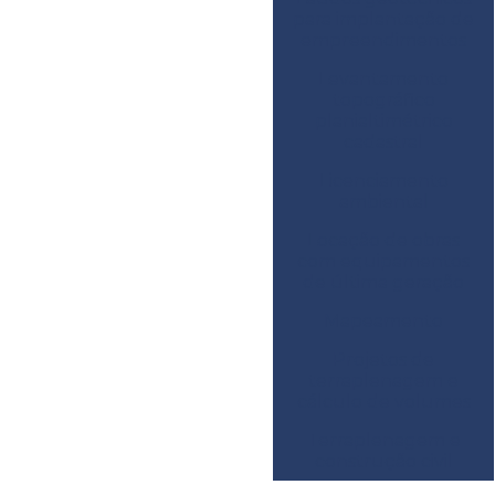
para implantação de
empreendimentos
Levantamento
topográfico
planialtimétrico
cadastral
Licenciamento
ambiental
Locação de obras
com equipamentos
de última geração
Mapeamento
Projetos de
terraplenagem e
cálculo de volumes
Terraplenagem e
construção civil