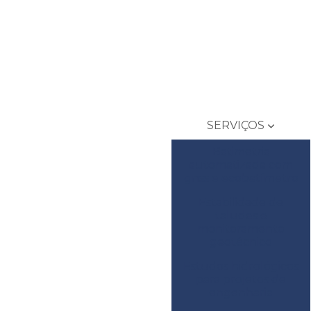
SERVIÇOS
Batimetria
automatizada com
gnss e ecobatímetro
Estabilidade de
taludes e
monitoramento
geotécnico
Estudos hidrológicos
para projetos de
engenharia