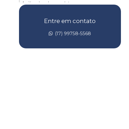
Análise de solo completa
Análise de solo contaminado
Entre em contato
Análise de solo laboratório
(17) 99758-5568
Análise de taludes
Avaliação de risco de toxicidade
R
Avaliação de risco toxicológico
Batimetria de barragem
Batimetria convencional
Batimetria empresas
Batimetria de lagos
Batimetria