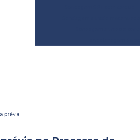
Sondagem SPT com torque
Sondagem a trado mecanizado
Sondagem a trado e perc
Terraplanagem de obr