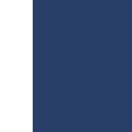
Licenciamento ambiental para loteam
Licenciamento ambiental de r
Licenciamento ambiental urb
Monitoramento ambiental á
Monitoramento ambiental do sol
Monitoramento ambiental de emp
Monitoramento e remediaçã
Orçamento sondagem SPT
Plano de remediação ambien
Projeto geométrico de terrap
Projeto terraplenagem
P
Relatório de investigação ambient
Remediação de águas subterrâ