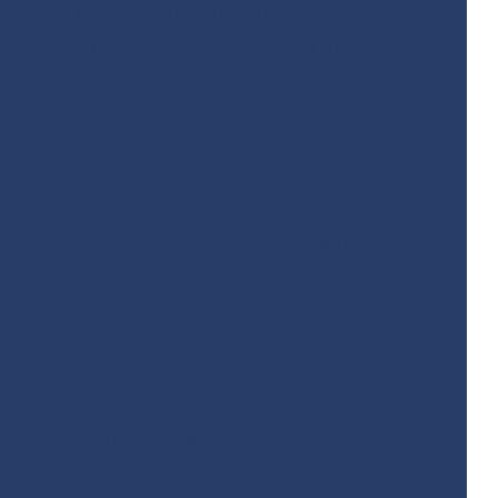
ento
Licenciamento ambiental para mineração
odovias
Licenciamento ambiental rural
ano
Modelagem matemática ambiental
gua
Monitoramento ambiental análise
o
Monitoramento ambiental com drones
resas
Monitoramento ambiental de obras
o ambiental
Obra de terraplenagem
Plano de monitoramento ambiental
tal
Projeto básico de terraplenagem
lenagem
Projeto de restauração florestal
rojeto de terraplenagem corte e aterro
al
Relatório de investigação confirmatória
neas
Remediação de áreas contaminadas