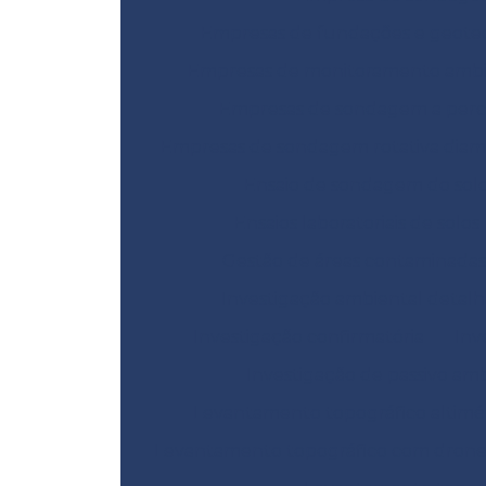
Empresas de fundações e geote
Empresas de monitoramento ambi
Empresas de sondagem a perc
Empresas de sondagem rotativa dia
Ensaio de sondagem do sol
Ensaios laboratoriais de solos
Gestão de áreas contaminadas
Investigação ambiental detal
Investigação confirmatória
Inv
Investigação de passivo am
Levantamento topográfico altimé
Levantamento topográfico com dron