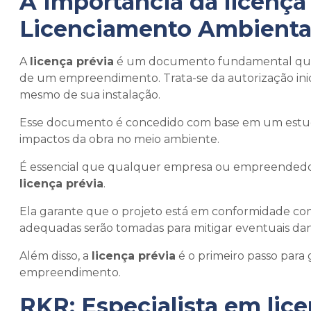
A Importância da
licença
Licenciamento Ambienta
A
licença prévia
é um documento fundamental quand
de um empreendimento. Trata-se da autorização inic
mesmo de sua instalação.
Esse documento é concedido com base em um estudo d
impactos da obra no meio ambiente.
É essencial que qualquer empresa ou empreendedor 
licença prévia
.
Ela garante que o projeto está em conformidade com
adequadas serão tomadas para mitigar eventuais da
Além disso, a
licença prévia
é o primeiro passo para 
empreendimento.
RKR: Especialista em
lic