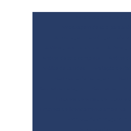
Aerofotogrametria digit
Amostragem de solo para anál
Amostragem de solo georrefere
Análise granulométrica
Análise gr
Análise de solo completa
Análise d
Análise de taludes
Avaliação de ris
Batimetria de barragem
Bati
Batimetria de lagos
Batimetria
Em
Empresa de ensaio de ruptura 
Empresa de licenciamento ambiental
Empresa de sondagem rotat
Empresa de sondage