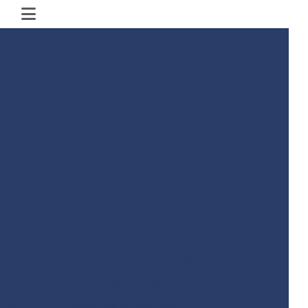
al
Aerofotogrametria por drone
ise
Amostragem de solo convencional
nciada
Análise de estabilidade de taludes
anulométrica do solo
Análise química do solo
e solo contaminado
Análise de solo laboratório
co de toxicidade
Avaliação de risco toxicológico
metria convencional
Batimetria empresas
presa de análise de solo
Empresa de batimetria
do concreto
Empresa de ensaios de solos
Empresa de obra civil
Empresa de sondagem
iva mista
Empresa sondagem solo
m SPT
Empresa de topografia