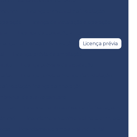
fico planialtimétrico cadastral
métrico
Licença ambiental de instalação
 operação
Licença de instalação e operação
inar
Licença de operação ambiental
icença de operação renovação
Licença prévia
al
Licença prévia de ampliação
mento
Licença prévia e de instalação
icadas
Licença prévia e licença de instalação
 de instalação licença de operação
biental de aterro sanitário
 rurais
Licenciamento ambiental de barragens
o civil
Licenciamento ambiental para empresas
icas
Licenciamento ambiental industrial