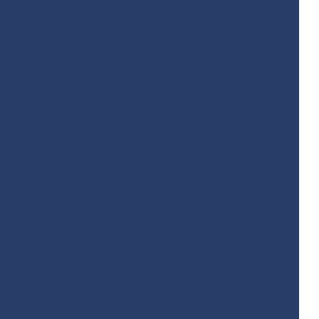
cnia
Empresas de investigação ambiental
ental
Empresas de remediação ambiental
ussão
Empresas de sondagem rotativa
mantada
Ensaio geofísico
Ensaio geotécnico
o
Ensaios geotécnicos de laboratório
Estudo de erosão
Estudo de solos
Investigação ambiental confirmatória
hada
Investigação ambiental preliminar
estigação confirmatória de passivo ambiental
biental
Laudo de sondagem de solo
trico
Levantamento topográfico cadastral
e
Levantamento topográfico georreferenciado