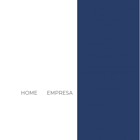
Estudos para
barramentos - plano
de segurança,
estabilidade e dam
break
Filmagem e
mapeamento com
drone -
aerofotogrametria
Georreferenciamento
e levantamento com
gnss
Geotecnia
HOME
EMPRESA
Gerenciamento de
áreas contaminadas
Laboratório de solos
para ensaios
geotécnicos
Laudos geotécnicos