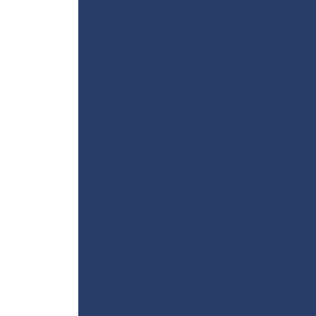
Remediação de áreas degradadas
Serviço de sondagem
Serviço de so
Serviço de sondagem de solos
Serv
Sistemas de remediação ambiental
S
Sondagem elétrica vertical
Sondag
Sondagem geoelétrica
Son
Sondagem geotécnica SPT
Sond
Sondagem a percussão com torq
Sondagem rotativa ensaio
Sondagem
Sondagem rotativa em r
Sondagem de solo para construç
Sondagem de solo mista
Sondagem d
Sondagem de solo trado m