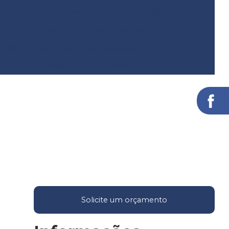
Sondagem de terreno para construção
Sondagem a trado para pavimentação
ussão
Terraplanagem para asfalto
a civil
Topografia com drone
Solicite um orçamento