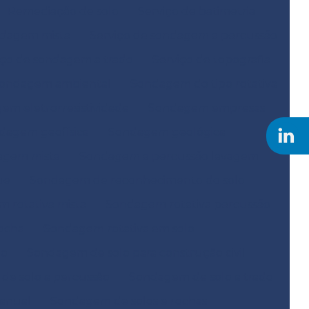
Remediação de solo
Serviço de batimetria
ndagem mista
Serviço de sondagem a percussão
iço de sondagem a trado
Serviço de topografia
ondagem ambiental
Sondagem do tipo rotativa
em eletrorresistividade
Sondagem empresas
dagem geofísica
Sondagem geológica
agem mista
Sondagem a percussão lavagem
ue
Sondagem de reconhecimento do solo
 rotativa mista
Sondagem rotativa percussão
ocha
Sondagem rotativa em solo
ão
Sondagem de solo para construção civil
e solo a percussão
Sondagem de solo a trado
anual
Sondagem de solos e rochas