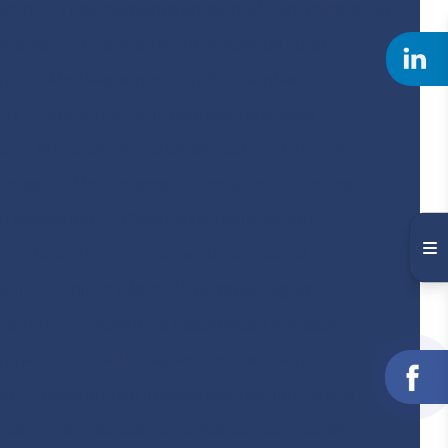
ento
Licenciamento ambiental para mineração
odovias
Licenciamento ambiental rural
ano
Modelagem matemática ambiental
gua
Monitoramento ambiental análise
o
Monitoramento ambiental com drones
resas
Monitoramento ambiental de obras
o ambiental
Obra de terraplenagem
Plano de monitoramento ambiental
tal
Projeto básico de terraplenagem
lenagem
Projeto de restauração florestal
rojeto de terraplenagem corte e aterro
al
Relatório de investigação confirmatória
neas
Remediação de áreas contaminadas