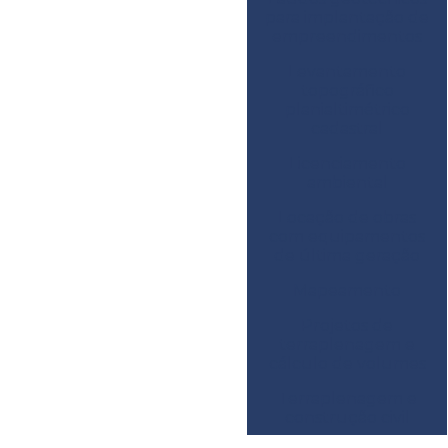
para implantação de
empreendimentos
Levantamento
topográfico
planialtimétrico
cadastral
Licenciamento
ambiental
Locação de obras
com equipamentos
de última geração
Mapeamento
Projetos de
terraplenagem e
cálculo de volumes
Terraplenagem e
construção civil