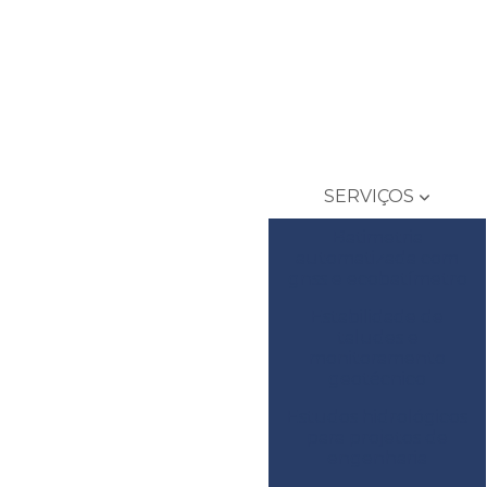
SERVIÇOS
Batimetria
automatizada com
gnss e ecobatímetro
Estabilidade de
taludes e
monitoramento
geotécnico
Estudos hidrológicos
para projetos de
engenharia