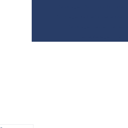
Sondagem SPT com torque
Sondagem a trado mecanizado
Sondagem a trado e perc
Terraplanagem de obr
o com gnss
 levantamento com gnss