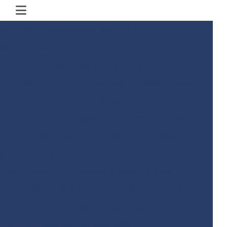
al
Aerofotogrametria por drone
ise
Amostragem de solo convencional
nciada
Análise de estabilidade de taludes
anulométrica do solo
Análise química do solo
e solo contaminado
Análise de solo laboratório
co de toxicidade
Avaliação de risco toxicológico
metria convencional
Batimetria empresas
presa de análise de solo
Empresa de batimetria
do concreto
Empresa de ensaios de solos
Empresa de obra civil
Empresa de sondagem
iva mista
Empresa sondagem solo
m SPT
Empresa de topografia