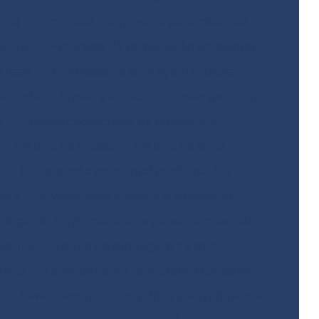
cnia
Empresas de investigação ambiental
ental
Empresas de remediação ambiental
ussão
Empresas de sondagem rotativa
mantada
Ensaio geofísico
Ensaio geotécnico
o
Ensaios geotécnicos de laboratório
Estudo de erosão
Estudo de solos
Investigação ambiental confirmatória
hada
Investigação ambiental preliminar
estigação confirmatória de passivo ambiental
biental
Laudo de sondagem de solo
trico
Levantamento topográfico cadastral
e
Levantamento topográfico georreferenciado