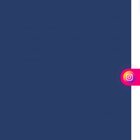
Remediação de solo
Serviço de batimetria
ndagem mista
Serviço de sondagem a percussão
iço de sondagem a trado
Serviço de topografia
ondagem ambiental
Sondagem do tipo rotativa
em eletrorresistividade
Sondagem empresas
dagem geofísica
Sondagem geológica
agem mista
Sondagem a percussão lavagem
ue
Sondagem de reconhecimento do solo
 rotativa mista
Sondagem rotativa percussão
ocha
Sondagem rotativa em solo
ão
Sondagem de solo para construção civil
e solo a percussão
Sondagem de solo a trado
anual
Sondagem de solos e rochas