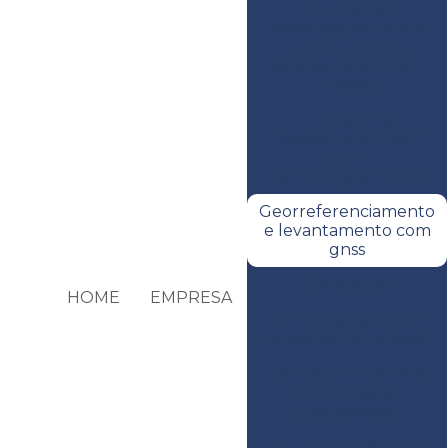
Estudos para
barramentos - plano
de segurança,
estabilidade e dam
break
Filmagem e
mapeamento com
drone -
aerofotogrametria
Georreferenciamento
e levantamento com
gnss
Geotecnia
HOME
EMPRESA
Gerenciamento de
áreas contaminadas
Laboratório de solos
para ensaios
geotécnicos
Laudos geotécnicos