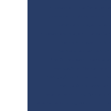
Empresas de fundações e geote
Empresas de monitoramento ambi
Empresas de sondagem a perc
Empresas de sondagem rotativa dia
Ensaio de sondagem do sol
Ensaios laboratoriais de solos
Gestão de áreas contaminadas
Investigação ambiental detal
Investigação confirmatória
Inv
Investigação de passivo am
Levantamento topográfico altimé
Levantamento topográfico com dron