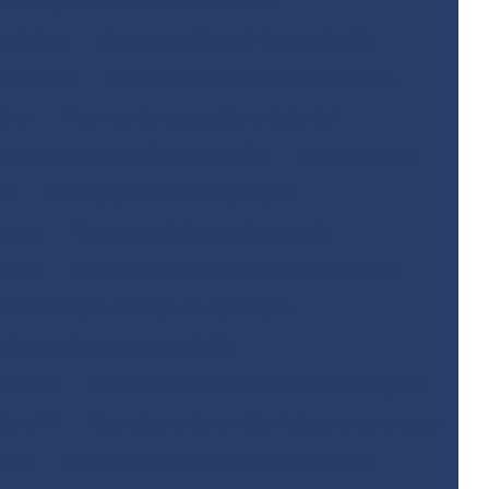
fico planialtimétrico cadastral
métrico
Licença ambiental de instalação
 operação
Licença de instalação e operação
inar
Licença de operação ambiental
icença de operação renovação
Licença prévia
al
Licença prévia de ampliação
mento
Licença prévia e de instalação
icadas
Licença prévia e licença de instalação
 de instalação licença de operação
biental de aterro sanitário
 rurais
Licenciamento ambiental de barragens
o civil
Licenciamento ambiental para empresas
icas
Licenciamento ambiental industrial