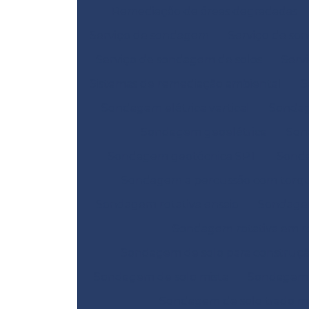
Remediação de áreas degradadas
Serviço de sondagem
Serviço de so
Serviço de sondagem de solos
Serv
Sistemas de remediação ambiental
S
Sondagem elétrica vertical
Sondag
Sondagem geoelétrica
Son
Sondagem geotécnica SPT
Sond
Sondagem a percussão com torq
Sondagem rotativa ensaio
Sondagem
Sondagem rotativa em r
Sondagem de solo para construç
Sondagem de solo mista
Sondagem d
Sondagem de solo trado m