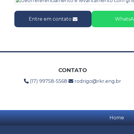
Entre em contato
WhatsA
CONTATO
(17) 99758-5568
rodrigo@rkr.eng.br
Home