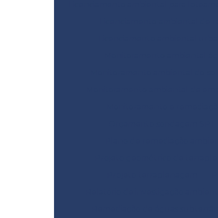
Licenciamento ambiental para loteam
Licenciamento ambiental de r
Licenciamento ambiental urb
Monitoramento ambiental á
Monitoramento ambiental do sol
Monitoramento ambiental de emp
Monitoramento e remediaçã
Orçamento sondagem SPT
Plano de remediação ambien
Projeto geométrico de terrap
Projeto terraplenagem
P
Relatório de investigação ambient
Remediação de águas subterrâ