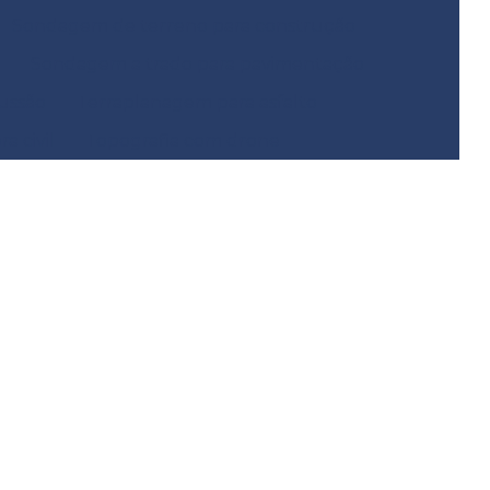
Sondagem de terreno para construção
Sondagem a trado para pavimentação
ussão
Terraplanagem para asfalto
a civil
Topografia com drone