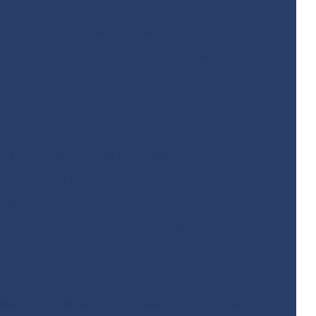
ento
Licenciamento ambiental para mineração
odovias
Licenciamento ambiental rural
ano
Modelagem matemática ambiental
gua
Monitoramento ambiental análise
o
Monitoramento ambiental com drones
resas
Monitoramento ambiental de obras
o ambiental
Obra de terraplenagem
Plano de monitoramento ambiental
tal
Projeto básico de terraplenagem
lenagem
Projeto de restauração florestal
rojeto de terraplenagem corte e aterro
al
Relatório de investigação confirmatória
neas
Remediação de áreas contaminadas