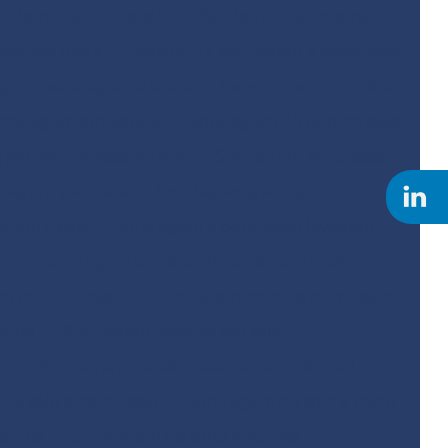
Remediação de solo
Serviço de batimetria
ndagem mista
Serviço de sondagem a percussão
iço de sondagem a trado
Serviço de topografia
ondagem ambiental
Sondagem do tipo rotativa
em eletrorresistividade
Sondagem empresas
dagem geofísica
Sondagem geológica
agem mista
Sondagem a percussão lavagem
ue
Sondagem de reconhecimento do solo
 rotativa mista
Sondagem rotativa percussão
ocha
Sondagem rotativa em solo
ão
Sondagem de solo para construção civil
e solo a percussão
Sondagem de solo a trado
anual
Sondagem de solos e rochas