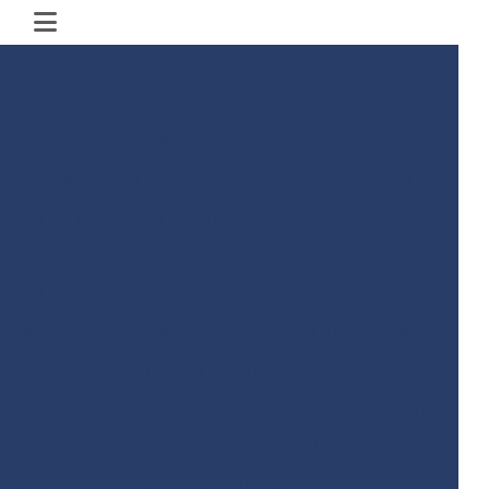
al
Aerofotogrametria por drone
ise
Amostragem de solo convencional
nciada
Análise de estabilidade de taludes
anulométrica do solo
Análise química do solo
e solo contaminado
Análise de solo laboratório
co de toxicidade
Avaliação de risco toxicológico
metria convencional
Batimetria empresas
presa de análise de solo
Empresa de batimetria
do concreto
Empresa de ensaios de solos
Empresa de obra civil
Empresa de sondagem
iva mista
Empresa sondagem solo
m SPT
Empresa de topografia