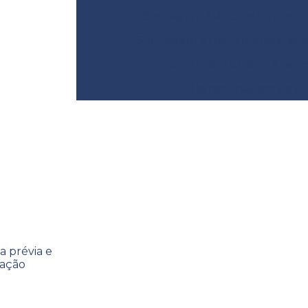
Sondagem SPT com torque
Sondagem a trado mecanizado
Sondagem a trado e perc
Terraplanagem de obr
talação