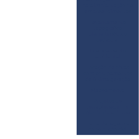
para implantação de
empreendimentos
Levantamento
topográfico
planialtimétrico
cadastral
Licenciamento
ambiental
Locação de obras
com equipamentos
de última geração
Mapeamento
Projetos de
terraplenagem e
cálculo de volumes
Terraplenagem e
construção civil