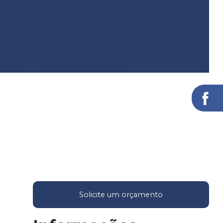
Sondagem de terreno para construção
Sondagem a trado para pavimentação
ussão
Terraplanagem para asfalto
a civil
Topografia com drone
Solicite um orçamento