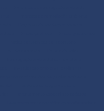
cnia
Empresas de investigação ambiental
ental
Empresas de remediação ambiental
ussão
Empresas de sondagem rotativa
mantada
Ensaio geofísico
Ensaio geotécnico
o
Ensaios geotécnicos de laboratório
Estudo de erosão
Estudo de solos
Investigação ambiental confirmatória
hada
Investigação ambiental preliminar
estigação confirmatória de passivo ambiental
biental
Laudo de sondagem de solo
trico
Levantamento topográfico cadastral
e
Levantamento topográfico georreferenciado