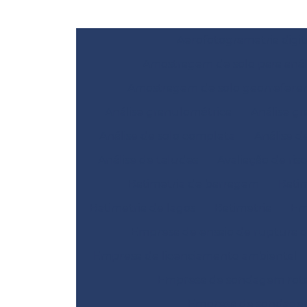
Aerofotogrametria digit
Amostragem de solo para anál
Amostragem de solo georrefere
Análise granulométrica
Análise gr
Análise de solo completa
Análise d
Análise de taludes
Avaliação de ris
Batimetria de barragem
Bati
Batimetria de lagos
Batimetria
Em
Empresa de ensaio de ruptura 
Empresa de licenciamento ambiental
Empresa de sondagem rotat
Empresa de sondage