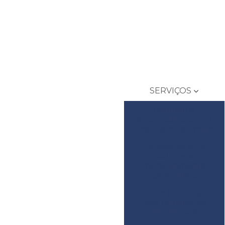
SERVIÇOS
Batimetria
automatizada com
gnss e ecobatímetro
Estabilidade de
taludes e
monitoramento
geotécnico
Estudos hidrológicos
para projetos de
engenharia