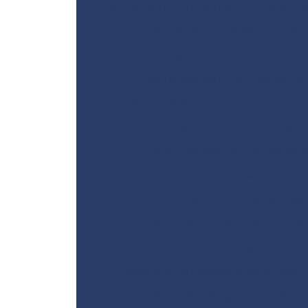
Licenciamento ambiental para loteam
Licenciamento ambiental de r
Licenciamento ambiental urb
Monitoramento ambiental á
Monitoramento ambiental do sol
Monitoramento ambiental de emp
Monitoramento e remediaçã
Orçamento sondagem SPT
Plano de remediação ambien
Projeto geométrico de terrap
Projeto terraplenagem
P
Relatório de investigação ambient
Remediação de águas subterrâ