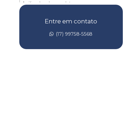
Análise de solo completa
Análise de solo contaminado
Entre em contato
Análise de solo laboratório
(17) 99758-5568
Análise de taludes
Avaliação de risco de toxicidade
Avaliação de risco toxicológico
Batimetria de barragem
Batimetria convencional
Batimetria empresas
Batimetria de lagos
Batimetria