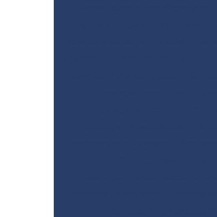
Remediação de áreas degradadas
Serviço de sondagem
Serviço de so
Serviço de sondagem de solos
Serv
Sistemas de remediação ambiental
S
Sondagem elétrica vertical
Sondag
Sondagem geoelétrica
Son
Sondagem geotécnica SPT
Sond
Sondagem a percussão com torq
Sondagem rotativa ensaio
Sondagem
Sondagem rotativa em r
Sondagem de solo para construç
Sondagem de solo mista
Sondagem d
Sondagem de solo trado m