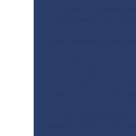
Empresas de fundações e geote
Empresas de monitoramento ambi
Empresas de sondagem a perc
Empresas de sondagem rotativa dia
Ensaio de sondagem do sol
Ensaios laboratoriais de solos
Gestão de áreas contaminadas
Investigação ambiental detal
Investigação confirmatória
Inv
Investigação de passivo am
Levantamento topográfico altimé
Levantamento topográfico com dron