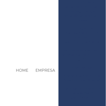
Estudos para
barramentos - plano
de segurança,
estabilidade e dam
break
Filmagem e
mapeamento com
drone -
aerofotogrametria
Georreferenciamento
e levantamento com
gnss
Geotecnia
HOME
EMPRESA
Gerenciamento de
áreas contaminadas
Laboratório de solos
para ensaios
geotécnicos
Laudos geotécnicos