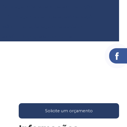
Sondagem de terreno para construção
Sondagem a trado para pavimentação
ussão
Terraplanagem para asfalto
a civil
Topografia com drone
Solicite um orçamento