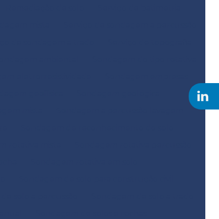
Remediação de solo
Serviço de batimetria
ndagem mista
Serviço de sondagem a percussão
iço de sondagem a trado
Serviço de topografia
ondagem ambiental
Sondagem do tipo rotativa
em eletrorresistividade
Sondagem empresas
dagem geofísica
Sondagem geológica
agem mista
Sondagem a percussão lavagem
ue
Sondagem de reconhecimento do solo
 rotativa mista
Sondagem rotativa percussão
ocha
Sondagem rotativa em solo
ão
Sondagem de solo para construção civil
e solo a percussão
Sondagem de solo a trado
anual
Sondagem de solos e rochas