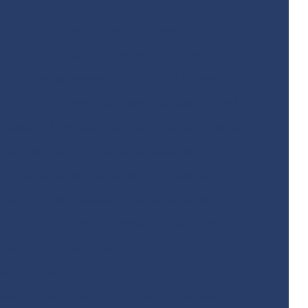
ento
Licenciamento ambiental para mineração
odovias
Licenciamento ambiental rural
ano
Modelagem matemática ambiental
gua
Monitoramento ambiental análise
o
Monitoramento ambiental com drones
resas
Monitoramento ambiental de obras
o ambiental
Obra de terraplenagem
Plano de monitoramento ambiental
tal
Projeto básico de terraplenagem
lenagem
Projeto de restauração florestal
rojeto de terraplenagem corte e aterro
al
Relatório de investigação confirmatória
neas
Remediação de áreas contaminadas