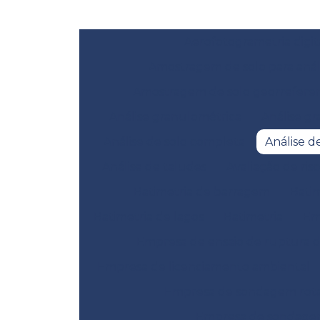
Aerofotogrametria digit
Amostragem de solo para anál
Amostragem de solo georrefere
Análise granulométrica
Análise gr
Análise de solo completa
Análise d
Análise de taludes
Avaliação de ris
Batimetria de barragem
Bati
Batimetria de lagos
Batimetria
Em
Empresa de ensaio de ruptura 
Empresa de licenciamento ambiental
Empresa de sondagem rotat
Empresa de sondage