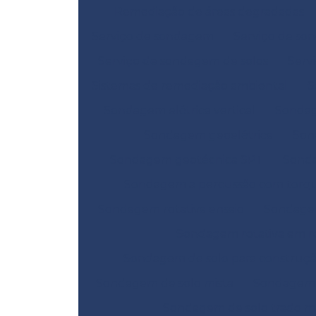
Remediação de áreas degradadas
Serviço de sondagem
Serviço de so
Serviço de sondagem de solos
Serv
Sistemas de remediação ambiental
S
Sondagem elétrica vertical
Sondag
Sondagem geoelétrica
Son
Sondagem geotécnica SPT
Sond
Sondagem a percussão com torq
Sondagem rotativa ensaio
Sondagem
Sondagem rotativa em r
Sondagem de solo para construç
Sondagem de solo mista
Sondagem d
Sondagem de solo trado m