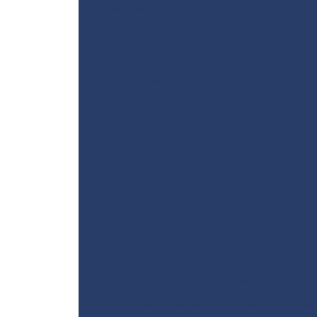
Licenciamento ambiental para loteam
Licenciamento ambiental de r
Licenciamento ambiental urb
Monitoramento ambiental á
Monitoramento ambiental do sol
Monitoramento ambiental de emp
Monitoramento e remediaçã
Orçamento sondagem SPT
Plano de remediação ambien
Projeto geométrico de terrap
Projeto terraplenagem
P
Relatório de investigação ambient
Remediação de águas subterrâ