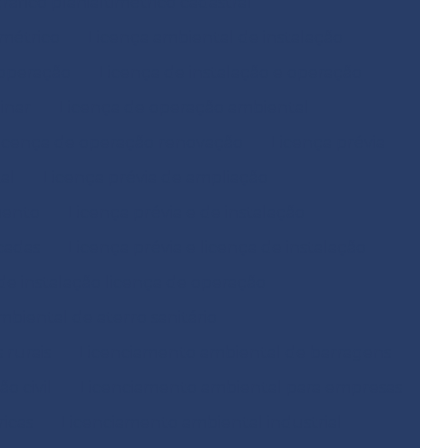
fico planialtimétrico cadastral
métrico
Licença ambiental de instalação
 operação
Licença de instalação e operação
inar
Licença de operação ambiental
icença de operação renovação
Licença prévia
al
Licença prévia de ampliação
mento
Licença prévia e de instalação
icadas
Licença prévia e licença de instalação
 de instalação licença de operação
biental de aterro sanitário
 rurais
Licenciamento ambiental de barragens
o civil
Licenciamento ambiental para empresas
icas
Licenciamento ambiental industrial