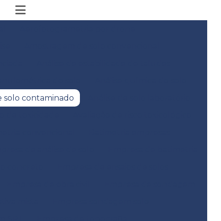
al
Aerofotogrametria por drone
ise
Amostragem de solo convencional
nciada
Análise de estabilidade de taludes
anulométrica do solo
Análise química do solo
e solo contaminado
Análise de solo laboratório
co de toxicidade
Avaliação de risco toxicológico
metria convencional
Batimetria empresas
presa de análise de solo
Empresa de batimetria
do concreto
Empresa de ensaios de solos
Empresa de obra civil
Empresa de sondagem
iva mista
Empresa sondagem solo
m SPT
Empresa de topografia