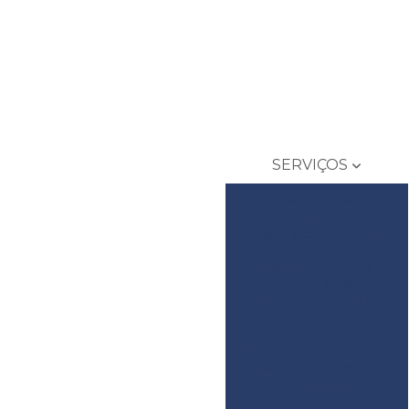
SERVIÇOS
Batimetria
automatizada com
gnss e ecobatímetro
Estabilidade de
taludes e
monitoramento
geotécnico
Estudos hidrológicos
para projetos de
engenharia