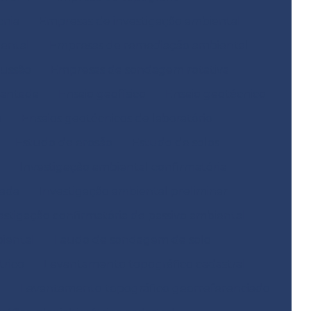
cnia
Empresas de investigação ambiental
ental
Empresas de remediação ambiental
ussão
Empresas de sondagem rotativa
mantada
Ensaio geofísico
Ensaio geotécnico
o
Ensaios geotécnicos de laboratório
Estudo de erosão
Estudo de solos
Investigação ambiental confirmatória
hada
Investigação ambiental preliminar
estigação confirmatória de passivo ambiental
biental
Laudo de sondagem de solo
trico
Levantamento topográfico cadastral
e
Levantamento topográfico georreferenciado