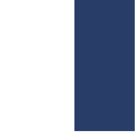
para implantação de
empreendimentos
Levantamento
topográfico
planialtimétrico
cadastral
Licenciamento
ambiental
Locação de obras
com equipamentos
de última geração
Mapeamento
Projetos de
terraplenagem e
cálculo de volumes
Terraplenagem e
construção civil