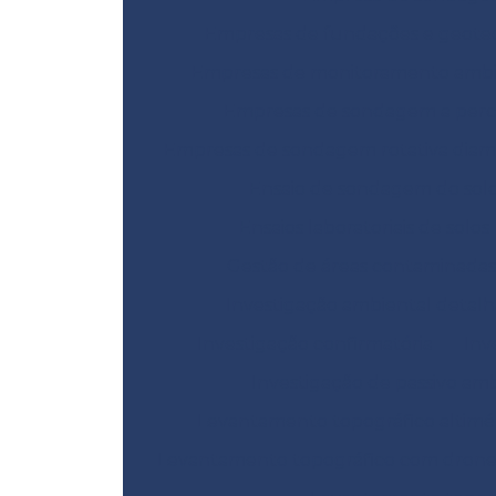
Empresas de fundações e geote
Empresas de monitoramento ambi
Empresas de sondagem a perc
Empresas de sondagem rotativa dia
Ensaio de sondagem do sol
Ensaios laboratoriais de solos
Gestão de áreas contaminadas
Investigação ambiental detal
Investigação confirmatória
Inv
Investigação de passivo am
Levantamento topográfico altimé
Levantamento topográfico com dron