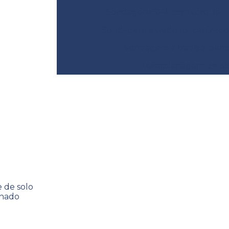
Sondagem SPT com torque
Sondagem a trado mecanizado
Sondagem a trado e perc
Terraplanagem de obr
inado