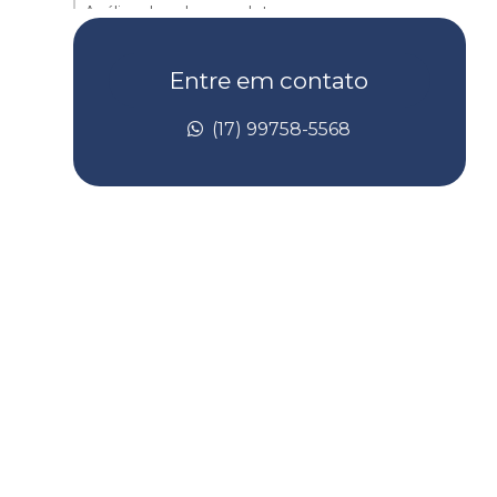
Análise de solo completa
Análise de solo contaminado
Entre em contato
Análise de solo laboratório
(17) 99758-5568
Análise de taludes
Avaliação de risco de toxicidade
Avaliação de risco toxicológico
Batimetria de barragem
Batimetria convencional
Batimetria empresas
Batimetria de lagos
Batimetria