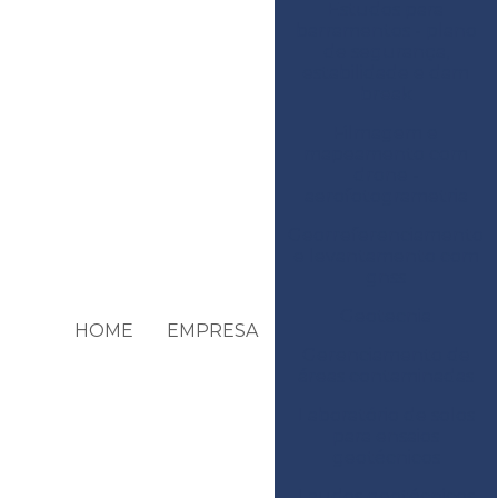
Estudos para
barramentos - plano
de segurança,
estabilidade e dam
break
Filmagem e
mapeamento com
drone -
aerofotogrametria
Georreferenciamento
e levantamento com
gnss
Geotecnia
HOME
EMPRESA
Gerenciamento de
áreas contaminadas
Laboratório de solos
para ensaios
geotécnicos
Laudos geotécnicos