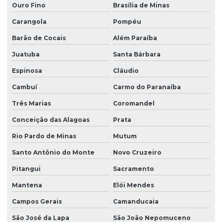
Sondagem a percussão lavagem
Ouro Fino
Brasília de Minas
Sondagem a percussão com torque
Carangola
Pompéu
Sondagem de reconhecimento do solo
Barão de Cocais
Além Paraíba
Juatuba
Santa Bárbara
Sondagem rotativa ensaio
Espinosa
Cláudio
Sondagem rotativa mista
Cambuí
Carmo do Paranaíba
Sondagem rotativa percussão
Três Marias
Coromandel
Sondagem rotativa em rocha
Conceição das Alagoas
Prata
Sondagem rotativa em solo
Rio Pardo de Minas
Mutum
Sondagem de solo para construção
Santo Antônio do Monte
Novo Cruzeiro
Sondagem de solo para construção civil
Pitangui
Sacramento
Sondagem de solo mista
Mantena
Elói Mendes
Sondagem de solo a percussão
Campos Gerais
Camanducaia
Sondagem de solo a trado
São José da Lapa
São João Nepomuceno