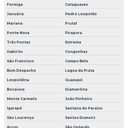
Formiga
Cataguases
Relatório de investigação ambiental
Januária
Pedro Leopoldo
Relatório de investigação confirmatória
Mariana
Frutal
Remediação de águas subterrâneas
Ponte Nova
Pirapora
Remediação de áreas contaminadas
Três Pontas
Extrema
Remediação de áreas degradadas
Itabirito
Congonhas
São Francisco
Campo Belo
Remediação de solo
Bom Despacho
Lagoa da Prata
Serviço de batimetria
Leopoldina
Guaxupé
Serviço de sondagem
Bocaiuva
Diamantina
Serviço de sondagem mista
Monte Carmelo
João Pinheiro
Serviço de sondagem a percussão
Igarapé
Santana do Paraíso
Serviço de sondagem de solos
São Lourenço
Santos Dumont
Serviço de sondagem a trado
Arcos
São Gotardo