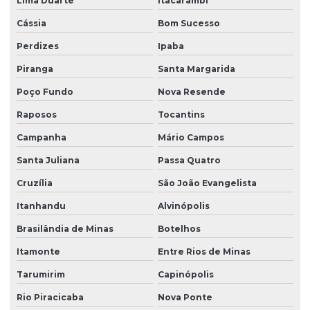
Lima Duarte
Itacarambi
Cássia
Bom Sucesso
Perdizes
Ipaba
Piranga
Santa Margarida
Poço Fundo
Nova Resende
Raposos
Tocantins
Campanha
Mário Campos
Santa Juliana
Passa Quatro
Cruzília
São João Evangelista
Itanhandu
Alvinópolis
Brasilândia de Minas
Botelhos
Itamonte
Entre Rios de Minas
Tarumirim
Capinópolis
Rio Piracicaba
Nova Ponte