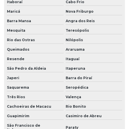
Ensaio de sondagem do solo
Itaboraí
Cabo Frio
Maricá
Nova Friburgo
Ensaios geotécnicos de laboratório
Barra Mansa
Angra dos Reis
Ensaios laboratoriais de solos
Mesquita
Teresópolis
Estudo de erosão
Rio das Ostras
Nilópolis
Estudo de solos
Queimados
Araruama
Gestão de áreas contaminadas
Resende
Itaguaí
Investigação ambiental confirmatória
São Pedro da Aldeia
Itaperuna
Investigação ambiental detalhada
Japeri
Barra do Piraí
Investigação ambiental preliminar
Saquarema
Seropédica
Investigação confirmatória
Três Rios
Valença
Investigação confirmatória de passivo ambiental
Cachoeiras de Macacu
Rio Bonito
Investigação de passivo ambiental
Guapimirim
Casimiro de Abreu
São Francisco de
Laudo de sondagem de solo
Paraty