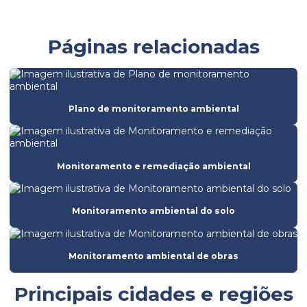
Batimetria de barragem
Batimetria convencional
Páginas relacionadas
Batimetria empresas
Batimetria de lagos
Batimetria
Plano de monitoramento ambiental
Empresa de análise de solo
Empresa de batimetria
Monitoramento e remediação ambiental
Empresa de ensaio de ruptura do concreto
Empresa de ensaios de solos
Monitoramento ambiental do solo
Empresa de licenciamento ambiental
Empresa de obra civil
Monitoramento ambiental de obras
Empresa de sondagem
Principais cidades e regiões
Empresa de sondagem rotativa mista