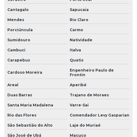
Licença de operação renovação
Cantagalo
Sapucaia
Licença prévia
Mendes
Rio Claro
Licença prévia ambiental
Porciúncula
Carmo
Licença prévia de ampliação
Sumidouro
Natividade
Licença prévia empreendimento
Cambuci
Italva
Licença prévia e de instalação
Carapebus
Quatis
Licença prévia e de instalação unificadas
Engenheiro Paulo de
Cardoso Moreira
Frontin
Licença prévia e licença de instalação
Areal
Aperibé
Licença prévia licença de instalação licença de operação
Duas Barras
Trajano de Moraes
Licenciamento ambiental de aterro sanitário
Santa Maria Madalena
Varre-Sai
Licenciamento ambiental de atividades rurais
Rio das Flores
Comendador Levy Gasparian
Licenciamento ambiental de barragens
São Sebastião do Alto
Laje do Muriaé
Licenciamento ambiental para construção civil
São José de Ubá
Macuco