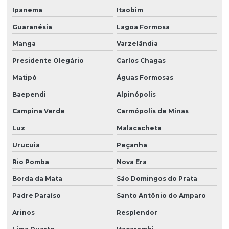
Ipanema
Itaobim
Guaranésia
Lagoa Formosa
Manga
Varzelândia
Presidente Olegário
Carlos Chagas
Matipó
Águas Formosas
Baependi
Alpinópolis
Campina Verde
Carmópolis de Minas
Luz
Malacacheta
Urucuia
Peçanha
Rio Pomba
Nova Era
Borda da Mata
São Domingos do Prata
Padre Paraíso
Santo Antônio do Amparo
Arinos
Resplendor