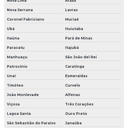
Nova Lima
Araxá
Monitoramento ambiental com drones
Nova Serrana
Lavras
Monitoramento ambiental de empresas
Coronel Fabriciano
Muriaé
Monitoramento ambiental de obras
Ubá
Ituiutaba
Monitoramento e remediação ambiental
Itaúna
Pará de Minas
Obra de terraplenagem
Paracatu
Itajubá
Orçamento sondagem SPT
Manhuaçu
São João del Rei
Plano de monitoramento ambiental
Patrocínio
Caratinga
Unaí
Esmeraldas
Plano de remediação ambiental
Timóteo
Curvelo
Projeto básico de terraplenagem
João Monlevade
Alfenas
Projeto geométrico de terraplenagem
Viçosa
Três Corações
Projeto de restauração florestal
Lagoa Santa
Ouro Preto
Projeto terraplenagem
São Sebastião do Paraíso
Janaúba
Projeto de terraplenagem corte e aterro