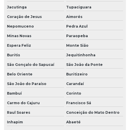
Sondagem de solo trado manual
Jacutinga
Tupaciguara
Coração de Jesus
Aimorés
Sondagem de solos e rochas
Nepomuceno
Pedra Azul
Sondagem SPT com torque
Minas Novas
Paraopeba
Sondagem de terreno para construção
Espera Feliz
Monte Sião
Sondagem a trado mecanizado
Buritis
Jequitinhonha
Sondagem a trado para pavimentação
São Gonçalo do Sapucaí
São João da Ponte
Sondagem a trado e percussão
Belo Oriente
Buritizeiro
Terraplanagem para asfalto
São João do Paraíso
Carandaí
Terraplanagem de obra civil
Bambuí
Corinto
Topografia com drone
Carmo do Cajuru
Francisco Sá
Raul Soares
Conceição do Mato Dentro
Inhapim
Abaeté