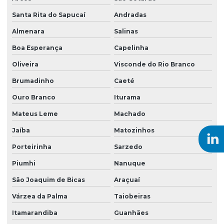
Serviço de topografia
Santa Rita do Sapucaí
Andradas
Sistemas de remediação ambiental
Almenara
Salinas
Sondagem ambiental
Boa Esperança
Capelinha
Sondagem do tipo rotativa
Oliveira
Visconde do Rio Branco
Brumadinho
Caeté
Sondagem elétrica vertical
Ouro Branco
Iturama
Sondagem eletrorresistividade
Mateus Leme
Machado
Sondagem empresas
Jaíba
Matozinhos
Sondagem geoelétrica
Porteirinha
Sarzedo
Sondagem geofísica
Piumhi
Nanuque
Sondagem geológica
São Joaquim de Bicas
Araçuaí
Sondagem geotécnica SPT
Várzea da Palma
Taiobeiras
Sondagem mista
Itamarandiba
Guanhães