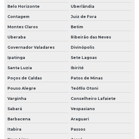
Belo Horizonte
Uberlândia
Licenciamento ambiental para empresas
Contagem
Juiz de Fora
Licenciamento ambiental de fábricas
Montes Claros
Betim
Licenciamento ambiental industrial
Uberaba
Ribeirão das Neves
Licenciamento ambiental para loteamento
Governador Valadares
Divinópolis
Licenciamento ambiental para mineração
Ipatinga
Sete Lagoas
Licenciamento ambiental de rodovias
Santa Luzia
Ibirité
Licenciamento ambiental rural
Poços de Caldas
Patos de Minas
Licenciamento ambiental urbano
Pouso Alegre
Teófilo Otoni
Varginha
Conselheiro Lafaiete
Modelagem matemática ambiental
Sabará
Vespasiano
Monitoramento ambiental água
Barbacena
Araguari
Monitoramento ambiental análise
Itabira
Passos
Monitoramento ambiental do solo