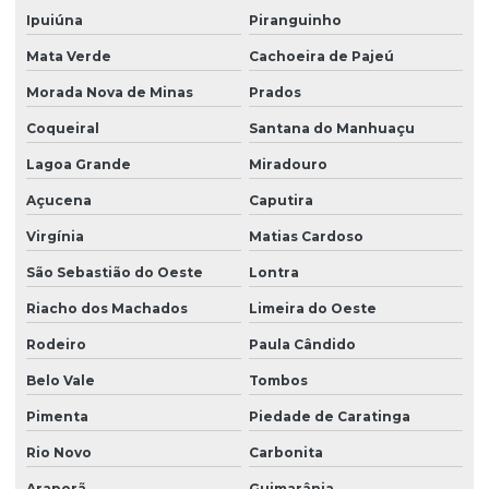
Ipuiúna
Piranguinho
Mata Verde
Cachoeira de Pajeú
Morada Nova de Minas
Prados
Coqueiral
Santana do Manhuaçu
Lagoa Grande
Miradouro
Açucena
Caputira
Virgínia
Matias Cardoso
São Sebastião do Oeste
Lontra
Riacho dos Machados
Limeira do Oeste
Rodeiro
Paula Cândido
Belo Vale
Tombos
Pimenta
Piedade de Caratinga
Rio Novo
Carbonita
Araporã
Guimarânia