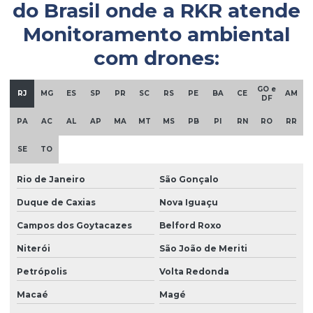
do Brasil onde a
RKR
atende
Empresa sondagem solo
Monitoramento ambiental
Empresa de sondagem SPT
com drones:
Empresa de topografia
GO e
Empresas de fundações e geotecnia
RJ
MG
ES
SP
PR
SC
RS
PE
BA
CE
AM
DF
Empresas de investigação ambiental
PA
AC
AL
AP
MA
MT
MS
PB
PI
RN
RO
RR
Empresas de monitoramento ambiental
SE
TO
Empresas de remediação ambiental
Rio de Janeiro
São Gonçalo
Empresas de sondagem a percussão
Duque de Caxias
Nova Iguaçu
Empresas de sondagem rotativa
Campos dos Goytacazes
Belford Roxo
Empresas de sondagem rotativa diamantada
Niterói
São João de Meriti
Ensaio geofísico
Petrópolis
Volta Redonda
Ensaio geotécnico
Macaé
Magé