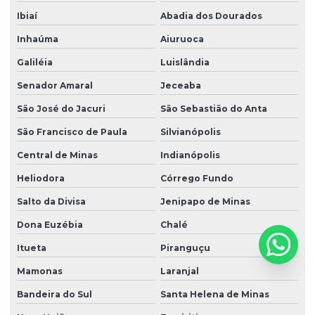
Ibiaí
Abadia dos Dourados
Inhaúma
Aiuruoca
Galiléia
Luislândia
Senador Amaral
Jeceaba
São José do Jacuri
São Sebastião do Anta
São Francisco de Paula
Silvianópolis
Central de Minas
Indianópolis
Heliodora
Córrego Fundo
Salto da Divisa
Jenipapo de Minas
Dona Euzébia
Chalé
Itueta
Piranguçu
Mamonas
Laranjal
Bandeira do Sul
Santa Helena de Minas