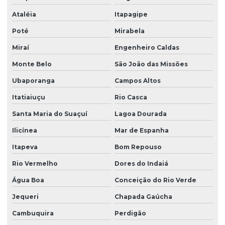
Ataléia
Itapagipe
Poté
Mirabela
Miraí
Engenheiro Caldas
Monte Belo
São João das Missões
Ubaporanga
Campos Altos
Itatiaiuçu
Rio Casca
Santa Maria do Suaçuí
Lagoa Dourada
Ilicínea
Mar de Espanha
Itapeva
Bom Repouso
Rio Vermelho
Dores do Indaiá
Água Boa
Conceição do Rio Verde
Jequeri
Chapada Gaúcha
Cambuquira
Perdigão