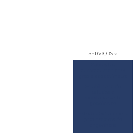
SERVIÇOS
Batimetria
automatizada com
gnss e ecobatímetro
Estabilidade de
taludes e
monitoramento
geotécnico
Estudos hidrológicos
para projetos de
engenharia