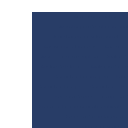
Aerofotogrametria digit
Amostragem de solo para anál
Amostragem de solo georrefere
Análise granulométrica
Análise gr
Análise de solo completa
Análise d
Análise de taludes
Avaliação de ris
Batimetria de barragem
Bati
Batimetria de lagos
Batimetria
Em
Empresa de ensaio de ruptura 
Empresa de licenciamento ambiental
Empresa de sondagem rotat
Empresa de sondage