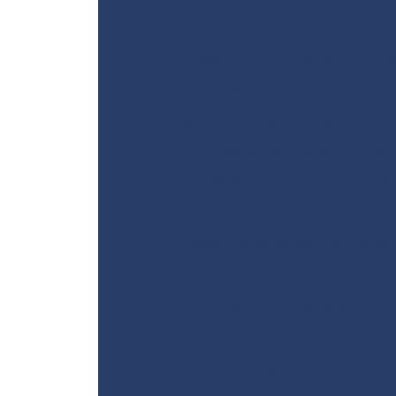
Empresas de fundações e geote
Empresas de monitoramento ambi
Empresas de sondagem a perc
Empresas de sondagem rotativa dia
Ensaio de sondagem do sol
Ensaios laboratoriais de solos
Gestão de áreas contaminadas
Investigação ambiental detal
Investigação confirmatória
Inv
Investigação de passivo am
Levantamento topográfico altimé
Levantamento topográfico com dron