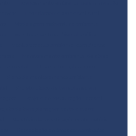
ento
Licenciamento ambiental para mineração
odovias
Licenciamento ambiental rural
ano
Modelagem matemática ambiental
gua
Monitoramento ambiental análise
o
Monitoramento ambiental com drones
resas
Monitoramento ambiental de obras
o ambiental
Obra de terraplenagem
Plano de monitoramento ambiental
tal
Projeto básico de terraplenagem
lenagem
Projeto de restauração florestal
rojeto de terraplenagem corte e aterro
al
Relatório de investigação confirmatória
neas
Remediação de áreas contaminadas