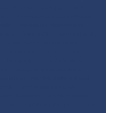
cnia
Empresas de investigação ambiental
ental
Empresas de remediação ambiental
ussão
Empresas de sondagem rotativa
mantada
Ensaio geofísico
Ensaio geotécnico
o
Ensaios geotécnicos de laboratório
Estudo de erosão
Estudo de solos
Investigação ambiental confirmatória
hada
Investigação ambiental preliminar
estigação confirmatória de passivo ambiental
biental
Laudo de sondagem de solo
trico
Levantamento topográfico cadastral
e
Levantamento topográfico georreferenciado