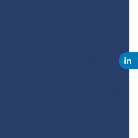
Remediação de solo
Serviço de batimetria
ndagem mista
Serviço de sondagem a percussão
iço de sondagem a trado
Serviço de topografia
ondagem ambiental
Sondagem do tipo rotativa
em eletrorresistividade
Sondagem empresas
dagem geofísica
Sondagem geológica
agem mista
Sondagem a percussão lavagem
ue
Sondagem de reconhecimento do solo
 rotativa mista
Sondagem rotativa percussão
ocha
Sondagem rotativa em solo
ão
Sondagem de solo para construção civil
e solo a percussão
Sondagem de solo a trado
anual
Sondagem de solos e rochas