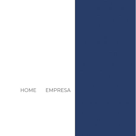
Estudos para
barramentos - plano
de segurança,
estabilidade e dam
break
Filmagem e
mapeamento com
drone -
aerofotogrametria
Georreferenciamento
e levantamento com
gnss
Geotecnia
HOME
EMPRESA
Gerenciamento de
áreas contaminadas
Laboratório de solos
para ensaios
geotécnicos
Laudos geotécnicos