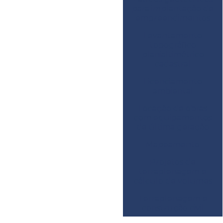
para implantação de
empreendimentos
Levantamento
topográfico
planialtimétrico
cadastral
Licenciamento
ambiental
Locação de obras
com equipamentos
de última geração
Mapeamento
Projetos de
terraplenagem e
cálculo de volumes
Terraplenagem e
construção civil