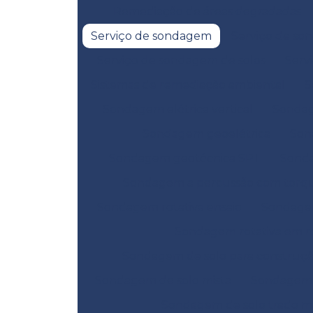
Remediação de áreas degradadas
Serviço de sondagem
Serviço de so
Serviço de sondagem de solos
Serv
Sistemas de remediação ambiental
S
Sondagem elétrica vertical
Sondag
Sondagem geoelétrica
Son
Sondagem geotécnica SPT
Sond
Sondagem a percussão com torq
Sondagem rotativa ensaio
Sondagem
Sondagem rotativa em r
Sondagem de solo para construç
Sondagem de solo mista
Sondagem d
Sondagem de solo trado m