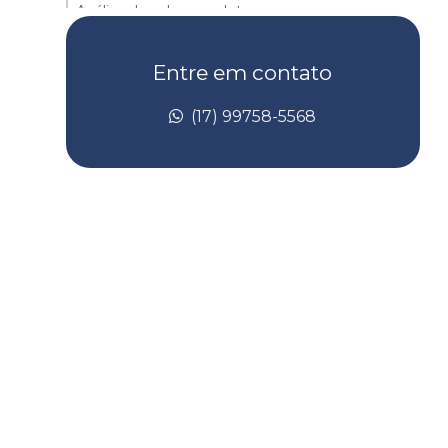
Análise de solo completa
Análise de solo contaminado
Entre em contato
Análise de solo laboratório
(17) 99758-5568
Análise de taludes
Avaliação de risco de toxicidade
Avaliação de risco toxicológico
Batimetria de barragem
Batimetria convencional
Batimetria empresas
Batimetria de lagos
Batimetria