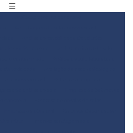
al
Aerofotogrametria por drone
ise
Amostragem de solo convencional
nciada
Análise de estabilidade de taludes
anulométrica do solo
Análise química do solo
e solo contaminado
Análise de solo laboratório
co de toxicidade
Avaliação de risco toxicológico
metria convencional
Batimetria empresas
presa de análise de solo
Empresa de batimetria
do concreto
Empresa de ensaios de solos
Empresa de obra civil
Empresa de sondagem
iva mista
Empresa sondagem solo
m SPT
Empresa de topografia