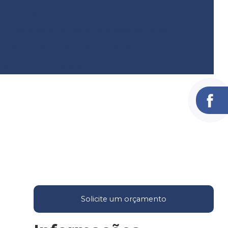
Sondagem de terreno para construção
Sondagem a trado para pavimentação
ussão
Terraplanagem para asfalto
a civil
Topografia com drone
Solicite um orçamento