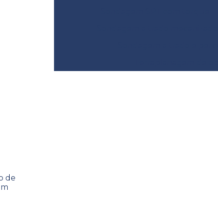
Sondagem SPT com torque
Sondagem a trado mecanizado
Sondagem a trado e perc
Terraplanagem de obr