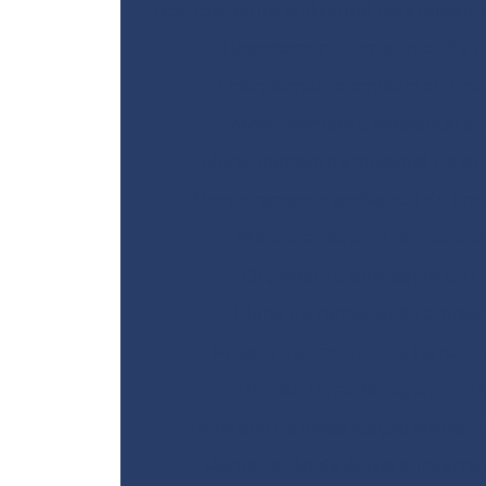
Licenciamento ambiental para loteam
Licenciamento ambiental de r
Licenciamento ambiental urb
Monitoramento ambiental á
Monitoramento ambiental do sol
Monitoramento ambiental de emp
Monitoramento e remediaçã
Orçamento sondagem SPT
Plano de remediação ambien
Projeto geométrico de terrap
Projeto terraplenagem
P
Relatório de investigação ambient
Remediação de águas subterrâ