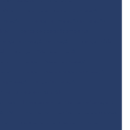
fico planialtimétrico cadastral
métrico
Licença ambiental de instalação
 operação
Licença de instalação e operação
inar
Licença de operação ambiental
icença de operação renovação
Licença prévia
al
Licença prévia de ampliação
mento
Licença prévia e de instalação
icadas
Licença prévia e licença de instalação
 de instalação licença de operação
biental de aterro sanitário
 rurais
Licenciamento ambiental de barragens
o civil
Licenciamento ambiental para empresas
icas
Licenciamento ambiental industrial