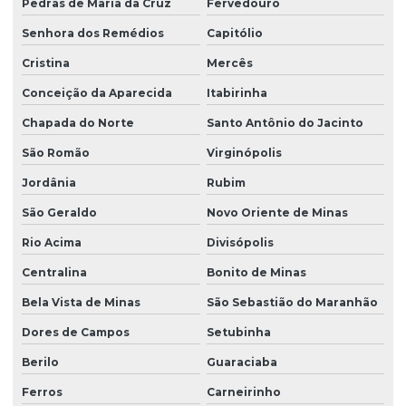
Pedras de Maria da Cruz
Fervedouro
Senhora dos Remédios
Capitólio
Cristina
Mercês
Conceição da Aparecida
Itabirinha
Chapada do Norte
Santo Antônio do Jacinto
São Romão
Virginópolis
Jordânia
Rubim
São Geraldo
Novo Oriente de Minas
Rio Acima
Divisópolis
Centralina
Bonito de Minas
Bela Vista de Minas
São Sebastião do Maranhão
Dores de Campos
Setubinha
Berilo
Guaraciaba
Ferros
Carneirinho