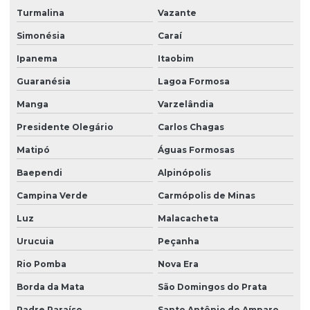
Turmalina
Vazante
Simonésia
Caraí
Ipanema
Itaobim
Guaranésia
Lagoa Formosa
Manga
Varzelândia
Presidente Olegário
Carlos Chagas
Matipó
Águas Formosas
Baependi
Alpinópolis
Campina Verde
Carmópolis de Minas
Luz
Malacacheta
Urucuia
Peçanha
Rio Pomba
Nova Era
Borda da Mata
São Domingos do Prata
Padre Paraíso
Santo Antônio do Amparo