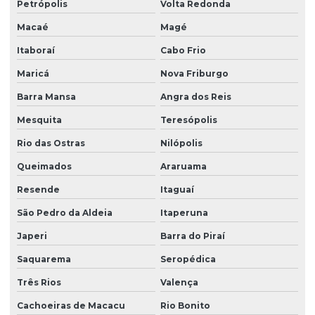
Petrópolis
Volta Redonda
Ensaio de sondagem do solo
Macaé
Magé
Ensaios geotécnicos de laboratório
Itaboraí
Cabo Frio
Maricá
Nova Friburgo
Ensaios laboratoriais de solos
Barra Mansa
Angra dos Reis
Estudo de erosão
Mesquita
Teresópolis
Estudo de solos
Rio das Ostras
Nilópolis
Gestão de áreas contaminadas
Queimados
Araruama
Investigação ambiental confirmatória
Resende
Itaguaí
Investigação ambiental detalhada
São Pedro da Aldeia
Itaperuna
Investigação ambiental preliminar
Japeri
Barra do Piraí
Investigação confirmatória
Saquarema
Seropédica
Investigação confirmatória de passivo ambiental
Três Rios
Valença
Investigação de passivo ambiental
Cachoeiras de Macacu
Rio Bonito