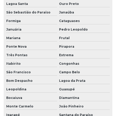
Lagoa Santa
Ouro Preto
Projeto de terraplenagem corte e aterro
São Sebastião do Paraíso
Janaúba
Relatório de investigação ambiental
Formiga
Cataguases
Relatório de investigação confirmatória
Januária
Pedro Leopoldo
Remediação de águas subterrâneas
Mariana
Frutal
Remediação de áreas contaminadas
Ponte Nova
Pirapora
Remediação de áreas degradadas
Três Pontas
Extrema
Remediação de solo
Itabirito
Congonhas
São Francisco
Campo Belo
Serviço de batimetria
Bom Despacho
Lagoa da Prata
Serviço de sondagem
Leopoldina
Guaxupé
Serviço de sondagem mista
Bocaiuva
Diamantina
Serviço de sondagem a percussão
Monte Carmelo
João Pinheiro
Serviço de sondagem de solos
Igarapé
Santana do Paraíso