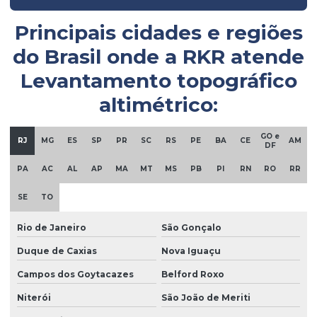
Empresa de sondagem rotativa mista
Principais cidades e regiões
Empresa sondagem solo
do Brasil onde a
RKR
atende
Empresa de sondagem SPT
Levantamento topográfico
Empresa de topografia
altimétrico:
Empresas de fundações e geotecnia
GO e
Empresas de investigação ambiental
RJ
MG
ES
SP
PR
SC
RS
PE
BA
CE
AM
DF
Empresas de monitoramento ambiental
PA
AC
AL
AP
MA
MT
MS
PB
PI
RN
RO
RR
Empresas de remediação ambiental
SE
TO
Empresas de sondagem a percussão
Rio de Janeiro
São Gonçalo
Empresas de sondagem rotativa
Duque de Caxias
Nova Iguaçu
Empresas de sondagem rotativa diamantada
Campos dos Goytacazes
Belford Roxo
Ensaio geofísico
Niterói
São João de Meriti
Ensaio geotécnico