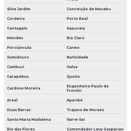
Licença de operação da empresa
Silva Jardim
Conceição de Macabu
Licença de operação renovação
Cordeiro
Porto Real
Licença prévia
Cantagalo
Sapucaia
Licença prévia ambiental
Mendes
Rio Claro
Licença prévia de ampliação
Porciúncula
Carmo
Licença prévia empreendimento
Sumidouro
Natividade
Licença prévia e de instalação
Cambuci
Italva
Licença prévia e de instalação unificadas
Carapebus
Quatis
Licença prévia e licença de instalação
Engenheiro Paulo de
Cardoso Moreira
Frontin
Licença prévia licença de instalação licença de operação
Areal
Aperibé
Licenciamento ambiental de aterro sanitário
Duas Barras
Trajano de Moraes
Licenciamento ambiental de atividades rurais
Santa Maria Madalena
Varre-Sai
Licenciamento ambiental de barragens
Rio das Flores
Comendador Levy Gasparian