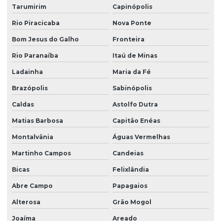
Tarumirim
Capinópolis
Rio Piracicaba
Nova Ponte
Bom Jesus do Galho
Fronteira
Rio Paranaíba
Itaú de Minas
Ladainha
Maria da Fé
Brazópolis
Sabinópolis
Caldas
Astolfo Dutra
Matias Barbosa
Capitão Enéas
Montalvânia
Águas Vermelhas
Martinho Campos
Candeias
Bicas
Felixlândia
Abre Campo
Papagaios
Alterosa
Grão Mogol
Joaíma
Areado