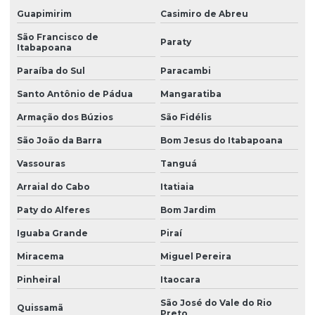
Laudo de sondagem de solo
Guapimirim
Casimiro de Abreu
São Francisco de
Levantamento topográfico altimétrico
Paraty
Itabapoana
Levantamento topográfico cadastral
Paraíba do Sul
Paracambi
Levantamento topográfico com drone
Santo Antônio de Pádua
Mangaratiba
Levantamento topográfico georreferenciado
Armação dos Búzios
São Fidélis
Levantamento topográfico planialtimétrico cadastral
São João da Barra
Bom Jesus do Itabapoana
Vassouras
Tanguá
Levantamento topográfico planimétrico
Arraial do Cabo
Itatiaia
Licença ambiental de instalação
Paty do Alferes
Bom Jardim
Licença de instalação e licença de operação
Iguaba Grande
Piraí
Licença de instalação e operação
Miracema
Miguel Pereira
Licença de instalação preliminar
Pinheiral
Itaocara
Licença de operação ambiental
São José do Vale do Rio
Quissamã
Preto