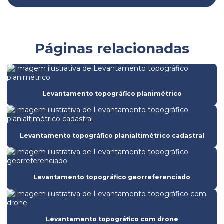
Batimetria de barragem
Batimetria convencional
Páginas relacionadas
Batimetria empresas
Batimetria de lagos
Batimetria
Levantamento topográfico planimétrico
Empresa de análise de solo
Empresa de batimetria
Levantamento topográfico planialtimétrico cadastral
Empresa de ensaio de ruptura do concreto
Empresa de ensaios de solos
Levantamento topográfico georreferenciado
Empresa de licenciamento ambiental
Empresa de obra civil
Empresa de sondagem
Levantamento topográfico com drone