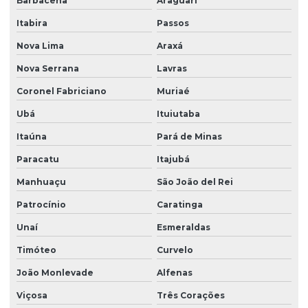
Barbacena
Araguari
Monitoramento ambiental do solo
Itabira
Passos
Monitoramento ambiental com drones
Nova Lima
Araxá
Monitoramento ambiental de empresas
Nova Serrana
Lavras
Monitoramento ambiental de obras
Coronel Fabriciano
Muriaé
Monitoramento e remediação ambiental
Ubá
Ituiutaba
Obra de terraplenagem
Itaúna
Pará de Minas
Orçamento sondagem SPT
Paracatu
Itajubá
Plano de monitoramento ambiental
Manhuaçu
São João del Rei
Plano de remediação ambiental
Patrocínio
Caratinga
Unaí
Esmeraldas
Projeto básico de terraplenagem
Timóteo
Curvelo
Projeto geométrico de terraplenagem
João Monlevade
Alfenas
Projeto de restauração florestal
Viçosa
Três Corações
Projeto terraplenagem