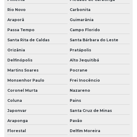
Rio Novo
Carbonita
Araporã
Guimarânia
Passa Tempo
Campo Florido
Santa Rita de Caldas
Santa Bárbara do Leste
Orizânia
Pratápolis
Delfinópolis
Alto Jequitibá
Martins Soares
Pocrane
Monsenhor Paulo
Frei Inocêncio
Coronel Murta
Nazareno
Coluna
Pains
Japonvar
Santa Cruz de Minas
Araponga
Pavão
Florestal
Delfim Moreira