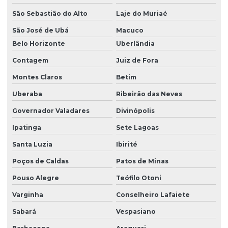
Licenciamento ambiental para construção civil
São Sebastião do Alto
Laje do Muriaé
Licenciamento ambiental para empresas
São José de Ubá
Macuco
Belo Horizonte
Uberlândia
Licenciamento ambiental de fábricas
Contagem
Juiz de Fora
Licenciamento ambiental industrial
Montes Claros
Betim
Licenciamento ambiental para loteamento
Uberaba
Ribeirão das Neves
Licenciamento ambiental para mineração
Governador Valadares
Divinópolis
Licenciamento ambiental de rodovias
Ipatinga
Sete Lagoas
Licenciamento ambiental rural
Santa Luzia
Ibirité
Licenciamento ambiental urbano
Poços de Caldas
Patos de Minas
Modelagem matemática ambiental
Pouso Alegre
Teófilo Otoni
Varginha
Conselheiro Lafaiete
Monitoramento ambiental água
Sabará
Vespasiano
Monitoramento ambiental análise