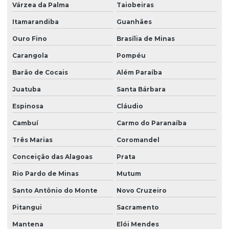
Várzea da Palma
Taiobeiras
Sondagem a percussão lavagem
Itamarandiba
Guanhães
Sondagem a percussão com torque
Ouro Fino
Brasília de Minas
Sondagem de reconhecimento do solo
Carangola
Pompéu
Sondagem rotativa ensaio
Barão de Cocais
Além Paraíba
Juatuba
Santa Bárbara
Sondagem rotativa mista
Espinosa
Cláudio
Sondagem rotativa percussão
Cambuí
Carmo do Paranaíba
Sondagem rotativa em rocha
Três Marias
Coromandel
Sondagem rotativa em solo
Conceição das Alagoas
Prata
Sondagem de solo para construção
Rio Pardo de Minas
Mutum
Sondagem de solo para construção civil
Santo Antônio do Monte
Novo Cruzeiro
Sondagem de solo mista
Pitangui
Sacramento
Sondagem de solo a percussão
Mantena
Elói Mendes