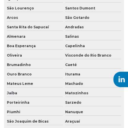
Serviço de sondagem a trado
São Lourenço
Santos Dumont
Serviço de topografia
Arcos
São Gotardo
Sistemas de remediação ambiental
Santa Rita do Sapucaí
Andradas
Sondagem ambiental
Almenara
Salinas
Sondagem do tipo rotativa
Boa Esperança
Capelinha
Sondagem elétrica vertical
Oliveira
Visconde do Rio Branco
Brumadinho
Caeté
Sondagem eletrorresistividade
Ouro Branco
Iturama
Sondagem empresas
Mateus Leme
Machado
Sondagem geoelétrica
Jaíba
Matozinhos
Sondagem geofísica
Porteirinha
Sarzedo
Sondagem geológica
Piumhi
Nanuque
Sondagem geotécnica SPT
São Joaquim de Bicas
Araçuaí
Sondagem mista