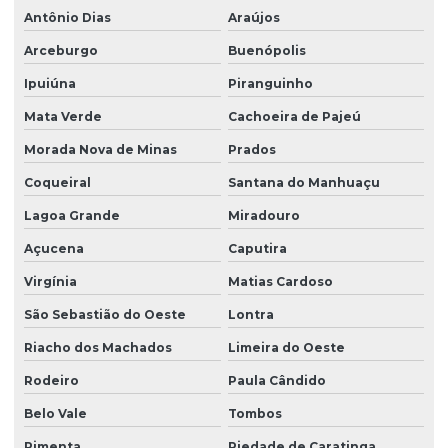
Antônio Dias
Araújos
Arceburgo
Buenópolis
Ipuiúna
Piranguinho
Mata Verde
Cachoeira de Pajeú
Morada Nova de Minas
Prados
Coqueiral
Santana do Manhuaçu
Lagoa Grande
Miradouro
Açucena
Caputira
Virgínia
Matias Cardoso
São Sebastião do Oeste
Lontra
Riacho dos Machados
Limeira do Oeste
Rodeiro
Paula Cândido
Belo Vale
Tombos
Pimenta
Piedade de Caratinga