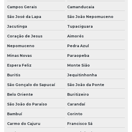
Sondagem de solo a trado
Campos Gerais
Camanducaia
Sondagem de solo trado manual
São José da Lapa
São João Nepomuceno
Sondagem de solos e rochas
Jacutinga
Tupaciguara
Coração de Jesus
Aimorés
Sondagem SPT com torque
Nepomuceno
Pedra Azul
Sondagem de terreno para construção
Minas Novas
Paraopeba
Sondagem a trado mecanizado
Espera Feliz
Monte Sião
Sondagem a trado para pavimentação
Buritis
Jequitinhonha
Sondagem a trado e percussão
São Gonçalo do Sapucaí
São João da Ponte
Terraplanagem para asfalto
Belo Oriente
Buritizeiro
Terraplanagem de obra civil
São João do Paraíso
Carandaí
Topografia com drone
Bambuí
Corinto
Carmo do Cajuru
Francisco Sá