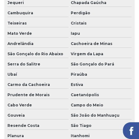
Jequeri
Chapada Gaúcha
Cambuquira
Perdigão
Teixeiras
Cristais
Mato Verde
Iapu
Andrelândia
Cachoeira de Minas
São Gonçalo do Rio Abaixo
Virgem da Lapa
Serra do Salitre
São Gonçalo do Pará
Ubaí
Piraúba
Carmo da Cachoeira
Estiva
Prudente de Morais
Caetanópolis
Cabo Verde
Campo do Meio
Gouveia
São João do Manhuaçu
Resende Costa
São Tiago
Planura
Itanhomi