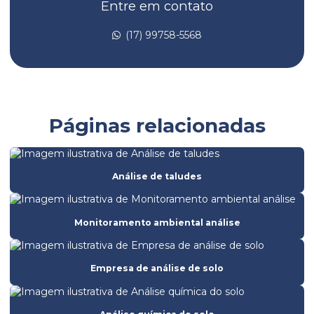
Entre em contato
Análise de taludes
Avaliação de risco de toxicidade
(17) 99758-5568
Avaliação de risco toxicológico
Batimetria de barragem
Batimetria convencional
Páginas relacionadas
Batimetria empresas
Batimetria de lagos
Análise de taludes
Batimetria
Empresa de análise de solo
Monitoramento ambiental análise
Empresa de batimetria
Empresa de ensaio de ruptura do concreto
Empresa de análise de solo
Empresa de ensaios de solos
Empresa de licenciamento ambiental