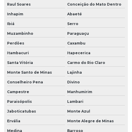
Topografia com drone
Raul Soares
Conceição do Mato Dentro
Inhapim
Abaeté
Ibiá
Serro
Muzambinho
Paraguaçu
Perdões
Caxambu
Itambacuri
Itapecerica
Santa Vitória
Carmo do Rio Claro
Monte Santo de Minas
Lajinha
Conselheiro Pena
Divino
Campestre
Manhumirim
Paraisópolis
Lambari
Jaboticatubas
Monte Azul
Ervália
Monte Alegre de Minas
Medina
Barroso