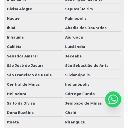
Divisa Alegre
Sapucaí-Mirim
Naque
Palmópolis
Ibiaí
Abadia dos Dourados
Inhaúma
Aiuruoca
Galiléia
Luislândia
Senador Amaral
Jeceaba
São José do Jacuri
São Sebastião do Anta
São Francisco de Paula
Silvianópolis
Central de Minas
Indianópolis
Heliodora
Córrego Fundo
Salto da Divisa
Jenipapo de Minas
Dona Euzébia
Chalé
Itueta
Piranguçu