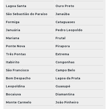
Projeto geométrico de terraplenagem
Lagoa Santa
Ouro Preto
Projeto de restauração florestal
São Sebastião do Paraíso
Janaúba
Projeto terraplenagem
Formiga
Cataguases
Projeto de terraplenagem corte e aterro
Januária
Pedro Leopoldo
Relatório de investigação ambiental
Mariana
Frutal
Relatório de investigação confirmatória
Ponte Nova
Pirapora
Remediação de águas subterrâneas
Três Pontas
Extrema
Remediação de áreas contaminadas
Itabirito
Congonhas
São Francisco
Campo Belo
Remediação de áreas degradadas
Bom Despacho
Lagoa da Prata
Remediação de solo
Leopoldina
Guaxupé
Serviço de batimetria
Bocaiuva
Diamantina
Serviço de sondagem
Monte Carmelo
João Pinheiro
Serviço de sondagem mista