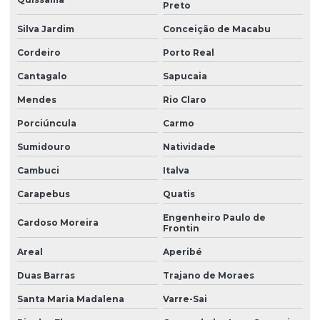
Preto
Licença de instalação preliminar
Silva Jardim
Conceição de Macabu
Licença de operação ambiental
Cordeiro
Porto Real
Licença de operação da empresa
Cantagalo
Sapucaia
Licença de operação renovação
Mendes
Rio Claro
Licença prévia
Porciúncula
Carmo
Licença prévia ambiental
Sumidouro
Natividade
Licença prévia de ampliação
Cambuci
Italva
Licença prévia empreendimento
Carapebus
Quatis
Licença prévia e de instalação
Engenheiro Paulo de
Cardoso Moreira
Frontin
Licença prévia e de instalação unificadas
Areal
Aperibé
Licença prévia e licença de instalação
Duas Barras
Trajano de Moraes
Licença prévia licença de instalação licença de operação
Santa Maria Madalena
Varre-Sai
Licenciamento ambiental de aterro sanitário