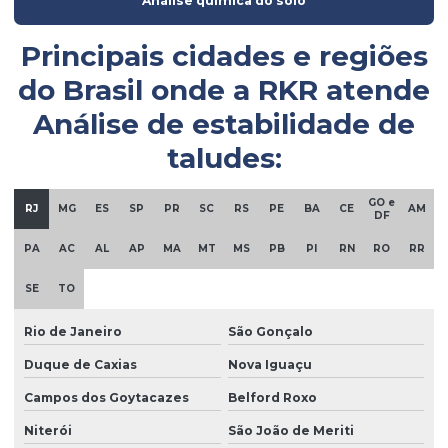
Análise química do solo
Empresa de obra civil
Principais cidades e regiões
Empresa de sondagem
do Brasil onde a
RKR
atende
Empresa de sondagem rotativa mista
Análise de estabilidade de
Empresa sondagem solo
taludes:
Empresa de sondagem SPT
GO e
Empresa de topografia
RJ
MG
ES
SP
PR
SC
RS
PE
BA
CE
AM
DF
Empresas de fundações e geotecnia
PA
AC
AL
AP
MA
MT
MS
PB
PI
RN
RO
RR
Empresas de investigação ambiental
SE
TO
Empresas de monitoramento ambiental
Rio de Janeiro
São Gonçalo
Empresas de remediação ambiental
Duque de Caxias
Nova Iguaçu
Empresas de sondagem a percussão
Campos dos Goytacazes
Belford Roxo
Empresas de sondagem rotativa
Niterói
São João de Meriti