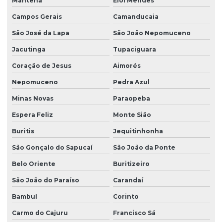
Mantena
Elói Mendes
Sondagem de solo mista
Campos Gerais
Camanducaia
Sondagem de solo a percussão
São José da Lapa
São João Nepomuceno
Sondagem de solo a trado
Jacutinga
Tupaciguara
Coração de Jesus
Aimorés
Sondagem de solo trado manual
Nepomuceno
Pedra Azul
Sondagem de solos e rochas
Minas Novas
Paraopeba
Sondagem SPT com torque
Espera Feliz
Monte Sião
Sondagem de terreno para construção
Buritis
Jequitinhonha
Sondagem a trado mecanizado
São Gonçalo do Sapucaí
São João da Ponte
Sondagem a trado para pavimentação
Belo Oriente
Buritizeiro
Sondagem a trado e percussão
São João do Paraíso
Carandaí
Terraplanagem para asfalto
Bambuí
Corinto
Terraplanagem de obra civil
Carmo do Cajuru
Francisco Sá