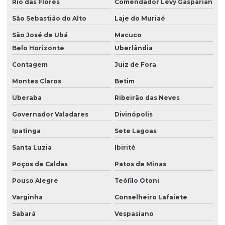
Rio das Flores
Comendador Levy Gasparian
Licenciamento ambiental de atividades rurais
São Sebastião do Alto
Laje do Muriaé
Licenciamento ambiental de barragens
São José de Ubá
Macuco
Belo Horizonte
Uberlândia
Licenciamento ambiental para construção civil
Contagem
Juiz de Fora
Licenciamento ambiental para empresas
Montes Claros
Betim
Licenciamento ambiental de fábricas
Uberaba
Ribeirão das Neves
Licenciamento ambiental industrial
Governador Valadares
Divinópolis
Licenciamento ambiental para loteamento
Ipatinga
Sete Lagoas
Licenciamento ambiental para mineração
Santa Luzia
Ibirité
Licenciamento ambiental de rodovias
Poços de Caldas
Patos de Minas
Licenciamento ambiental rural
Pouso Alegre
Teófilo Otoni
Varginha
Conselheiro Lafaiete
Licenciamento ambiental urbano
Sabará
Vespasiano
Modelagem matemática ambiental