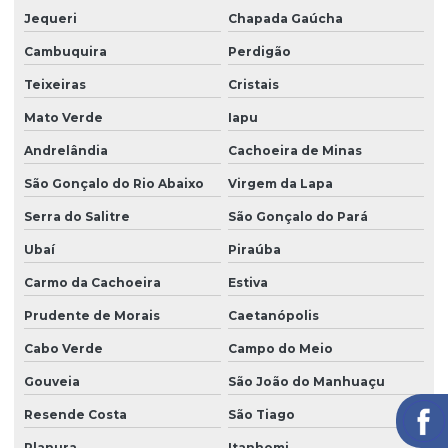
Jequeri
Chapada Gaúcha
Cambuquira
Perdigão
Teixeiras
Cristais
Mato Verde
Iapu
Andrelândia
Cachoeira de Minas
São Gonçalo do Rio Abaixo
Virgem da Lapa
Serra do Salitre
São Gonçalo do Pará
Ubaí
Piraúba
Carmo da Cachoeira
Estiva
Prudente de Morais
Caetanópolis
Cabo Verde
Campo do Meio
Gouveia
São João do Manhuaçu
Resende Costa
São Tiago
Planura
Itanhomi