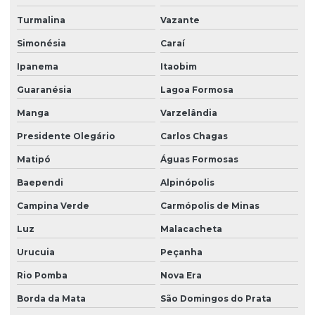
Turmalina
Vazante
Simonésia
Caraí
Ipanema
Itaobim
Guaranésia
Lagoa Formosa
Manga
Varzelândia
Presidente Olegário
Carlos Chagas
Matipó
Águas Formosas
Baependi
Alpinópolis
Campina Verde
Carmópolis de Minas
Luz
Malacacheta
Urucuia
Peçanha
Rio Pomba
Nova Era
Borda da Mata
São Domingos do Prata