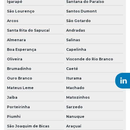
Igarapé
Santana do Paraíso
Serviço de sondagem a percussão
São Lourenço
Santos Dumont
Serviço de sondagem de solos
Arcos
São Gotardo
Serviço de sondagem a trado
Santa Rita do Sapucaí
Andradas
Serviço de topografia
Almenara
Salinas
Sistemas de remediação ambiental
Boa Esperança
Capelinha
Sondagem ambiental
Oliveira
Visconde do Rio Branco
Brumadinho
Caeté
Sondagem do tipo rotativa
Ouro Branco
Iturama
Sondagem elétrica vertical
Mateus Leme
Machado
Sondagem eletrorresistividade
Jaíba
Matozinhos
Sondagem empresas
Porteirinha
Sarzedo
Sondagem geoelétrica
Piumhi
Nanuque
Sondagem geofísica
São Joaquim de Bicas
Araçuaí