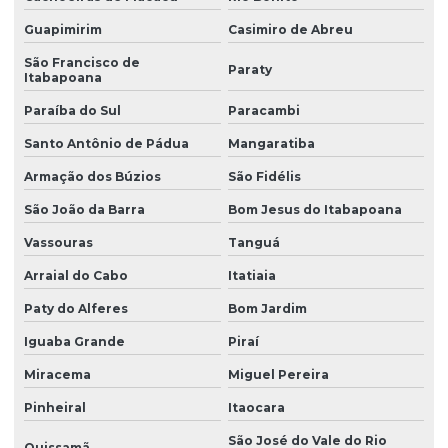
Investigação confirmatória de passivo ambiental
Guapimirim
Casimiro de Abreu
São Francisco de
Investigação de passivo ambiental
Paraty
Itabapoana
Laudo de sondagem de solo
Paraíba do Sul
Paracambi
Levantamento topográfico altimétrico
Santo Antônio de Pádua
Mangaratiba
Levantamento topográfico cadastral
Armação dos Búzios
São Fidélis
Levantamento topográfico com drone
São João da Barra
Bom Jesus do Itabapoana
Vassouras
Tanguá
Levantamento topográfico georreferenciado
Arraial do Cabo
Itatiaia
Levantamento topográfico planialtimétrico cadastral
Paty do Alferes
Bom Jardim
Levantamento topográfico planimétrico
Iguaba Grande
Piraí
Licença ambiental de instalação
Miracema
Miguel Pereira
Licença de instalação e licença de operação
Pinheiral
Itaocara
Licença de instalação e operação
São José do Vale do Rio
Quissamã