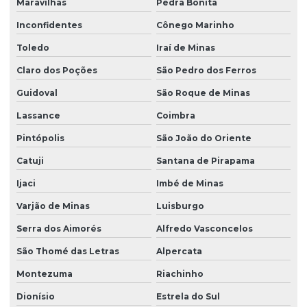
Maravilhas
Pedra Bonita
Inconfidentes
Cônego Marinho
Toledo
Iraí de Minas
Claro dos Poções
São Pedro dos Ferros
Guidoval
São Roque de Minas
Lassance
Coimbra
Pintópolis
São João do Oriente
Catuji
Santana de Pirapama
Ijaci
Imbé de Minas
Varjão de Minas
Luisburgo
Serra dos Aimorés
Alfredo Vasconcelos
São Thomé das Letras
Alpercata
Montezuma
Riachinho
Dionísio
Estrela do Sul