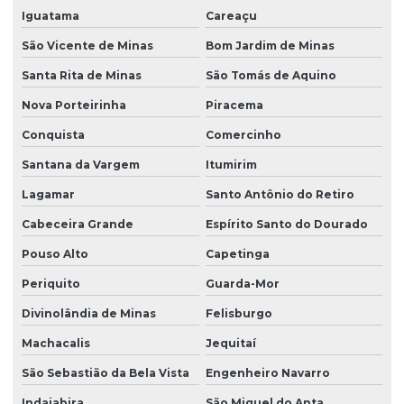
Iguatama
Careaçu
São Vicente de Minas
Bom Jardim de Minas
Santa Rita de Minas
São Tomás de Aquino
Nova Porteirinha
Piracema
Conquista
Comercinho
Santana da Vargem
Itumirim
Lagamar
Santo Antônio do Retiro
Cabeceira Grande
Espírito Santo do Dourado
Pouso Alto
Capetinga
Periquito
Guarda-Mor
Divinolândia de Minas
Felisburgo
Machacalis
Jequitaí
São Sebastião da Bela Vista
Engenheiro Navarro
Indaiabira
São Miguel do Anta