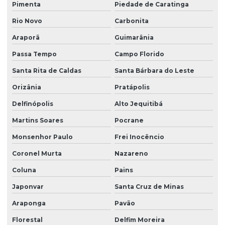
Pimenta
Piedade de Caratinga
Rio Novo
Carbonita
Araporã
Guimarânia
Passa Tempo
Campo Florido
Santa Rita de Caldas
Santa Bárbara do Leste
Orizânia
Pratápolis
Delfinópolis
Alto Jequitibá
Martins Soares
Pocrane
Monsenhor Paulo
Frei Inocêncio
Coronel Murta
Nazareno
Coluna
Pains
Japonvar
Santa Cruz de Minas
Araponga
Pavão
Florestal
Delfim Moreira