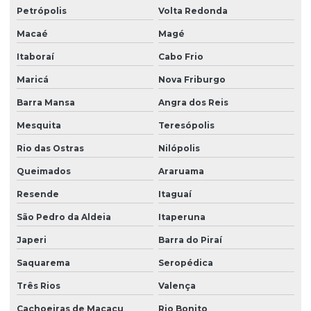
Empresas de sondagem rotativa diamantada
Petrópolis
Volta Redonda
Ensaio geofísico
Macaé
Magé
Ensaio geotécnico
Itaboraí
Cabo Frio
Maricá
Nova Friburgo
Ensaio de sondagem do solo
Barra Mansa
Angra dos Reis
Ensaios geotécnicos de laboratório
Mesquita
Teresópolis
Ensaios laboratoriais de solos
Rio das Ostras
Nilópolis
Estudo de erosão
Queimados
Araruama
Estudo de solos
Resende
Itaguaí
Gestão de áreas contaminadas
São Pedro da Aldeia
Itaperuna
Investigação ambiental confirmatória
Japeri
Barra do Piraí
Investigação ambiental detalhada
Saquarema
Seropédica
Investigação ambiental preliminar
Três Rios
Valença
Investigação confirmatória
Cachoeiras de Macacu
Rio Bonito