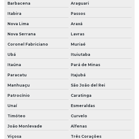
Barbacena
Araguari
Monitoramento ambiental água
Itabira
Passos
Monitoramento ambiental análise
Nova Lima
Araxá
Monitoramento ambiental do solo
Nova Serrana
Lavras
Monitoramento ambiental com drones
Coronel Fabriciano
Muriaé
Monitoramento ambiental de empresas
Ubá
Ituiutaba
Monitoramento ambiental de obras
Itaúna
Pará de Minas
Monitoramento e remediação ambiental
Paracatu
Itajubá
Obra de terraplenagem
Manhuaçu
São João del Rei
Orçamento sondagem SPT
Patrocínio
Caratinga
Unaí
Esmeraldas
Plano de monitoramento ambiental
Timóteo
Curvelo
Plano de remediação ambiental
João Monlevade
Alfenas
Projeto básico de terraplenagem
Viçosa
Três Corações