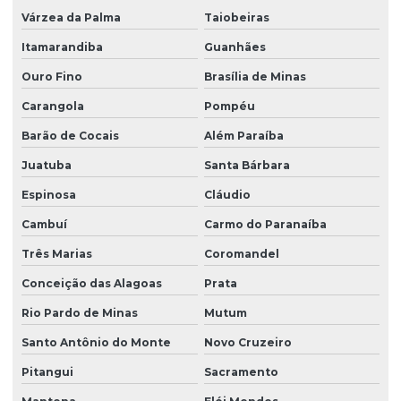
Sondagem geológica
Várzea da Palma
Taiobeiras
Sondagem geotécnica SPT
Itamarandiba
Guanhães
Sondagem mista
Ouro Fino
Brasília de Minas
Sondagem a percussão lavagem
Carangola
Pompéu
Sondagem a percussão com torque
Barão de Cocais
Além Paraíba
Juatuba
Santa Bárbara
Sondagem de reconhecimento do solo
Espinosa
Cláudio
Sondagem rotativa ensaio
Cambuí
Carmo do Paranaíba
Sondagem rotativa mista
Três Marias
Coromandel
Sondagem rotativa percussão
Conceição das Alagoas
Prata
Sondagem rotativa em rocha
Rio Pardo de Minas
Mutum
Sondagem rotativa em solo
Santo Antônio do Monte
Novo Cruzeiro
Sondagem de solo para construção
Pitangui
Sacramento
Sondagem de solo para construção civil