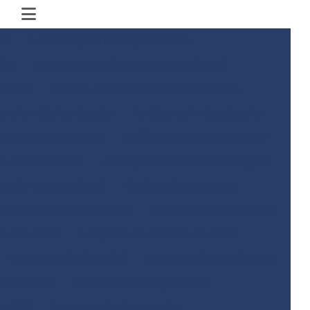
al
Aerofotogrametria por drone
ise
Amostragem de solo convencional
nciada
Análise de estabilidade de taludes
anulométrica do solo
Análise química do solo
e solo contaminado
Análise de solo laboratório
co de toxicidade
Avaliação de risco toxicológico
metria convencional
Batimetria empresas
presa de análise de solo
Empresa de batimetria
do concreto
Empresa de ensaios de solos
Empresa de obra civil
Empresa de sondagem
iva mista
Empresa sondagem solo
m SPT
Empresa de topografia