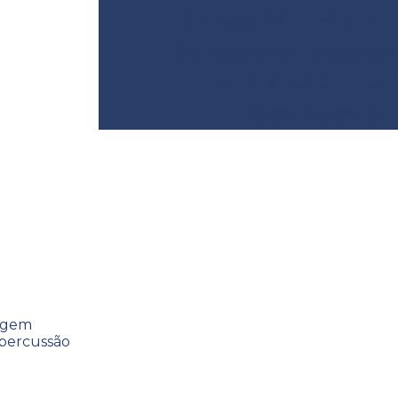
Sondagem SPT com torque
Sondagem a trado mecanizado
Sondagem a trado e perc
Terraplanagem de obr
cussão