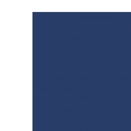
Aerofotogrametria digit
Amostragem de solo para anál
Amostragem de solo georrefere
Análise granulométrica
Análise gr
Análise de solo completa
Análise d
Análise de taludes
Avaliação de ris
Batimetria de barragem
Bati
Batimetria de lagos
Batimetria
Em
Empresa de ensaio de ruptura 
Empresa de licenciamento ambiental
Empresa de sondagem rotat
Empresa de sondage