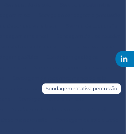
Remediação de solo
Serviço de batimetria
ndagem mista
Serviço de sondagem a percussão
iço de sondagem a trado
Serviço de topografia
ondagem ambiental
Sondagem do tipo rotativa
em eletrorresistividade
Sondagem empresas
dagem geofísica
Sondagem geológica
agem mista
Sondagem a percussão lavagem
ue
Sondagem de reconhecimento do solo
 rotativa mista
Sondagem rotativa percussão
ocha
Sondagem rotativa em solo
ão
Sondagem de solo para construção civil
e solo a percussão
Sondagem de solo a trado
anual
Sondagem de solos e rochas