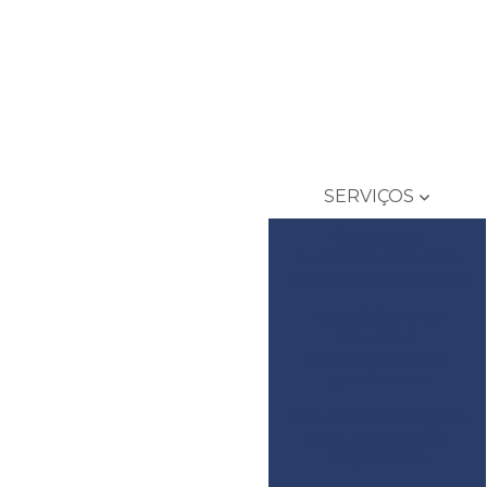
SERVIÇOS
Batimetria
automatizada com
gnss e ecobatímetro
Estabilidade de
taludes e
monitoramento
geotécnico
Estudos hidrológicos
para projetos de
engenharia