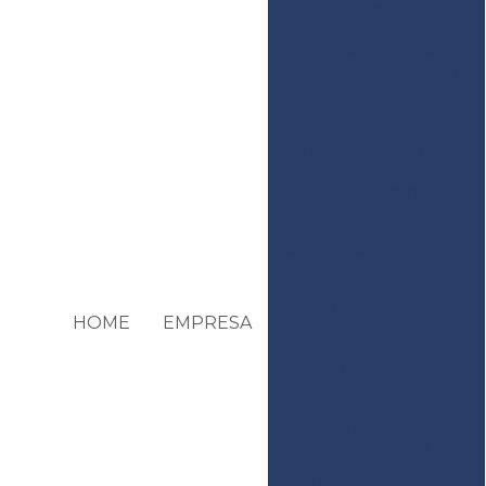
Estudos para
barramentos - plano
de segurança,
estabilidade e dam
break
Filmagem e
mapeamento com
drone -
aerofotogrametria
Georreferenciamento
e levantamento com
gnss
Geotecnia
HOME
EMPRESA
Gerenciamento de
áreas contaminadas
Laboratório de solos
para ensaios
geotécnicos
Laudos geotécnicos