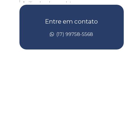
Análise de solo completa
Análise de solo contaminado
Entre em contato
Análise de solo laboratório
(17) 99758-5568
Análise de taludes
Avaliação de risco de toxicidade
Avaliação de risco toxicológico
Batimetria de barragem
Batimetria convencional
Batimetria empresas
Batimetria de lagos
Batimetria