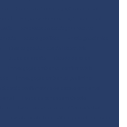
cnia
Empresas de investigação ambiental
ental
Empresas de remediação ambiental
ussão
Empresas de sondagem rotativa
mantada
Ensaio geofísico
Ensaio geotécnico
o
Ensaios geotécnicos de laboratório
Estudo de erosão
Estudo de solos
Investigação ambiental confirmatória
hada
Investigação ambiental preliminar
estigação confirmatória de passivo ambiental
biental
Laudo de sondagem de solo
trico
Levantamento topográfico cadastral
e
Levantamento topográfico georreferenciado