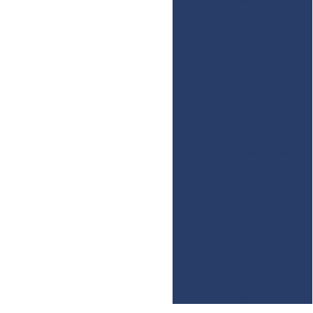
para implantação de
empreendimentos
Levantamento
topográfico
planialtimétrico
cadastral
Licenciamento
ambiental
Locação de obras
com equipamentos
de última geração
Mapeamento
Projetos de
terraplenagem e
cálculo de volumes
Terraplenagem e
construção civil