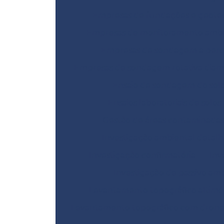
Empresas de fundações e geote
Empresas de monitoramento ambi
Empresas de sondagem a perc
Empresas de sondagem rotativa dia
Ensaio de sondagem do sol
Ensaios laboratoriais de solos
Gestão de áreas contaminadas
Investigação ambiental detal
Investigação confirmatória
Inv
Investigação de passivo am
Levantamento topográfico altimé
Levantamento topográfico com dron