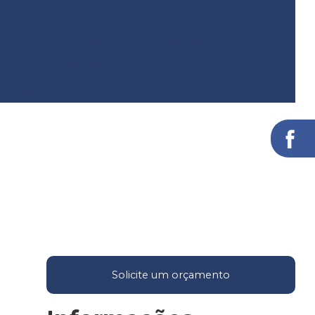
Sondagem de terreno para construção
Sondagem a trado para pavimentação
ussão
Terraplanagem para asfalto
a civil
Topografia com drone
Solicite um orçamento