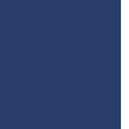
ento
Licenciamento ambiental para mineração
odovias
Licenciamento ambiental rural
ano
Modelagem matemática ambiental
gua
Monitoramento ambiental análise
o
Monitoramento ambiental com drones
resas
Monitoramento ambiental de obras
o ambiental
Obra de terraplenagem
Plano de monitoramento ambiental
tal
Projeto básico de terraplenagem
lenagem
Projeto de restauração florestal
rojeto de terraplenagem corte e aterro
al
Relatório de investigação confirmatória
neas
Remediação de áreas contaminadas