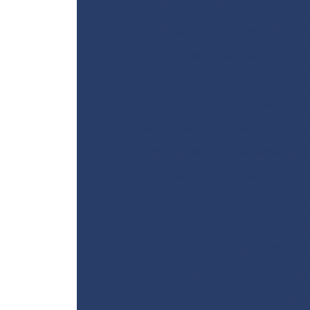
Licenciamento ambiental para loteam
Licenciamento ambiental de r
Licenciamento ambiental urb
Monitoramento ambiental á
Monitoramento ambiental do sol
Monitoramento ambiental de emp
Monitoramento e remediaçã
Orçamento sondagem SPT
Plano de remediação ambien
Projeto geométrico de terrap
Projeto terraplenagem
P
Relatório de investigação ambient
Remediação de águas subterrâ