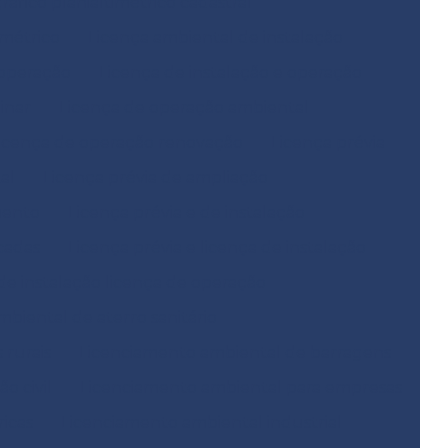
fico planialtimétrico cadastral
métrico
Licença ambiental de instalação
 operação
Licença de instalação e operação
inar
Licença de operação ambiental
icença de operação renovação
Licença prévia
al
Licença prévia de ampliação
mento
Licença prévia e de instalação
icadas
Licença prévia e licença de instalação
 de instalação licença de operação
biental de aterro sanitário
 rurais
Licenciamento ambiental de barragens
o civil
Licenciamento ambiental para empresas
icas
Licenciamento ambiental industrial