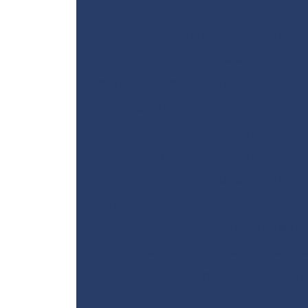
Remediação de áreas degradadas
Serviço de sondagem
Serviço de so
Serviço de sondagem de solos
Serv
Sistemas de remediação ambiental
S
Sondagem elétrica vertical
Sondag
Sondagem geoelétrica
Son
Sondagem geotécnica SPT
Sond
Sondagem a percussão com torq
Sondagem rotativa ensaio
Sondagem
Sondagem rotativa em r
Sondagem de solo para construç
Sondagem de solo mista
Sondagem d
Sondagem de solo trado m