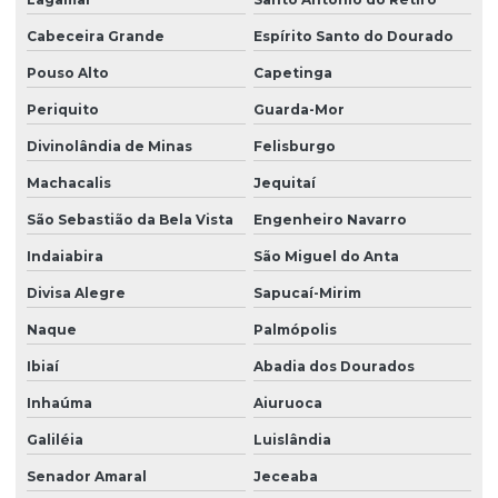
Cabeceira Grande
Espírito Santo do Dourado
Pouso Alto
Capetinga
Periquito
Guarda-Mor
Divinolândia de Minas
Felisburgo
Machacalis
Jequitaí
São Sebastião da Bela Vista
Engenheiro Navarro
Indaiabira
São Miguel do Anta
Divisa Alegre
Sapucaí-Mirim
Naque
Palmópolis
Ibiaí
Abadia dos Dourados
Inhaúma
Aiuruoca
Galiléia
Luislândia
Senador Amaral
Jeceaba