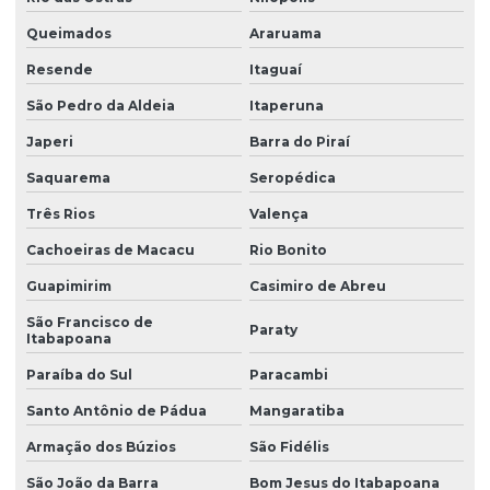
Estudo de erosão
Queimados
Araruama
Estudo de solos
Resende
Itaguaí
São Pedro da Aldeia
Itaperuna
Gestão de áreas contaminadas
Japeri
Barra do Piraí
Investigação ambiental confirmatória
Saquarema
Seropédica
Investigação ambiental detalhada
Três Rios
Valença
Investigação ambiental preliminar
Cachoeiras de Macacu
Rio Bonito
Investigação confirmatória
Guapimirim
Casimiro de Abreu
Investigação confirmatória de passivo ambiental
São Francisco de
Paraty
Itabapoana
Investigação de passivo ambiental
Paraíba do Sul
Paracambi
Laudo de sondagem de solo
Santo Antônio de Pádua
Mangaratiba
Levantamento topográfico altimétrico
Armação dos Búzios
São Fidélis
Levantamento topográfico cadastral
São João da Barra
Bom Jesus do Itabapoana