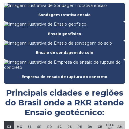
Batimetria de lagos
Sondagem rotativa ensaio
Batimetria
Empresa de análise de solo
Ensaio geofísico
Empresa de batimetria
Empresa de ensaio de ruptura do concreto
Ensaio de sondagem do solo
Empresa de ensaios de solos
Empresa de licenciamento ambiental
Empresa de ensaio de ruptura do concreto
Empresa de obra civil
Empresa de sondagem
Principais cidades e regiões
Empresa de sondagem rotativa mista
do Brasil onde a
RKR
atende
Ensaio geotécnico:
Empresa sondagem solo
Empresa de sondagem SPT
GO e
RJ
MG
ES
SP
PR
SC
RS
PE
BA
CE
AM
DF