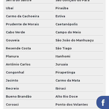
Serra do Salitre
São Gonçalo do Pará
Ubaí
Piraúba
Carmo da Cachoeira
Estiva
Prudente de Morais
Caetanópolis
Cabo Verde
Campo do Meio
Gouveia
São João do Manhuaçu
Resende Costa
São Tiago
Planura
Itanhomi
Antônio Carlos
Juruaia
Congonhal
Pirapetinga
Jacinto
Carmo da Mata
Recreio
Ibiraci
Bueno Brandão
Alto Rio Doce
Coroaci
Ponto dos Volantes