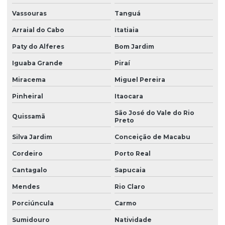
Levantamento topográfico com drone
Vassouras
Tanguá
Levantamento topográfico georreferenciado
Arraial do Cabo
Itatiaia
Levantamento topográfico planialtimétrico cadastral
Paty do Alferes
Bom Jardim
Levantamento topográfico planimétrico
Iguaba Grande
Piraí
Licença ambiental de instalação
Miracema
Miguel Pereira
Licença de instalação e licença de operação
Pinheiral
Itaocara
São José do Vale do Rio
Licença de instalação e operação
Quissamã
Preto
Licença de instalação preliminar
Silva Jardim
Conceição de Macabu
Licença de operação ambiental
Cordeiro
Porto Real
Licença de operação da empresa
Cantagalo
Sapucaia
Licença de operação renovação
Mendes
Rio Claro
Porciúncula
Carmo
Licença prévia
Sumidouro
Natividade
Licença prévia ambiental