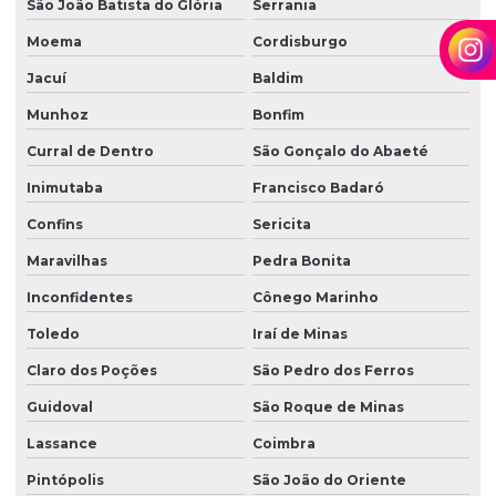
São João Batista do Glória
Serrania
Moema
Cordisburgo
Jacuí
Baldim
Munhoz
Bonfim
Curral de Dentro
São Gonçalo do Abaeté
Inimutaba
Francisco Badaró
Confins
Sericita
Maravilhas
Pedra Bonita
Inconfidentes
Cônego Marinho
Toledo
Iraí de Minas
Claro dos Poções
São Pedro dos Ferros
Guidoval
São Roque de Minas
Lassance
Coimbra
Pintópolis
São João do Oriente