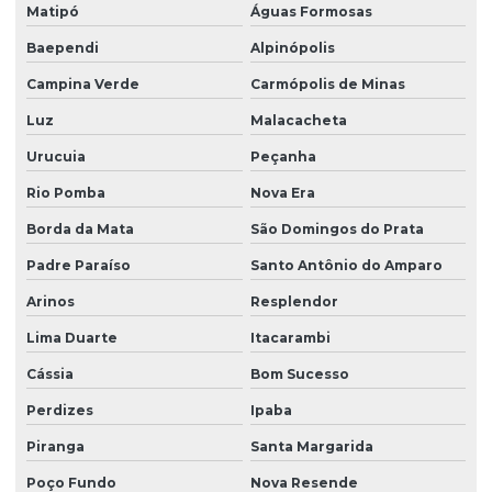
Matipó
Águas Formosas
Baependi
Alpinópolis
Campina Verde
Carmópolis de Minas
Luz
Malacacheta
Urucuia
Peçanha
Rio Pomba
Nova Era
Borda da Mata
São Domingos do Prata
Padre Paraíso
Santo Antônio do Amparo
Arinos
Resplendor
Lima Duarte
Itacarambi
Cássia
Bom Sucesso
Perdizes
Ipaba
Piranga
Santa Margarida
Poço Fundo
Nova Resende