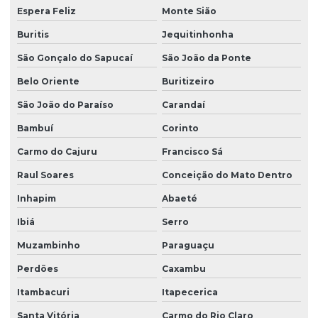
Sondagem SPT com torque
Espera Feliz
Monte Sião
Sondagem de terreno para construção
Buritis
Jequitinhonha
Sondagem a trado mecanizado
São Gonçalo do Sapucaí
São João da Ponte
Sondagem a trado para pavimentação
Belo Oriente
Buritizeiro
São João do Paraíso
Carandaí
Sondagem a trado e percussão
Bambuí
Corinto
Terraplanagem para asfalto
Carmo do Cajuru
Francisco Sá
Terraplanagem de obra civil
Raul Soares
Conceição do Mato Dentro
Topografia com drone
Inhapim
Abaeté
Ibiá
Serro
Muzambinho
Paraguaçu
Perdões
Caxambu
Itambacuri
Itapecerica
Santa Vitória
Carmo do Rio Claro