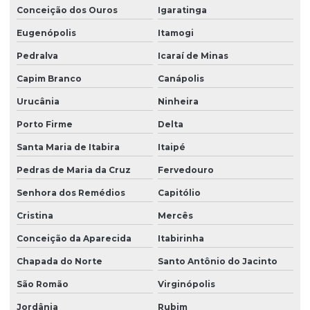
Conceição dos Ouros
Igaratinga
Eugenópolis
Itamogi
Pedralva
Icaraí de Minas
Capim Branco
Canápolis
Urucânia
Ninheira
Porto Firme
Delta
Santa Maria de Itabira
Itaipé
Pedras de Maria da Cruz
Fervedouro
Senhora dos Remédios
Capitólio
Cristina
Mercês
Conceição da Aparecida
Itabirinha
Chapada do Norte
Santo Antônio do Jacinto
São Romão
Virginópolis
Jordânia
Rubim