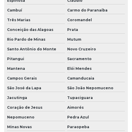
Espinosa
Cláudio
Sondagem rotativa ensaio
Cambuí
Carmo do Paranaíba
Sondagem rotativa mista
Três Marias
Coromandel
Sondagem rotativa percussão
Conceição das Alagoas
Prata
Sondagem rotativa em rocha
Rio Pardo de Minas
Mutum
Sondagem rotativa em solo
Santo Antônio do Monte
Novo Cruzeiro
Pitangui
Sacramento
Sondagem de solo para construção
Mantena
Elói Mendes
Sondagem de solo para construção civil
Campos Gerais
Camanducaia
Sondagem de solo mista
São José da Lapa
São João Nepomuceno
Sondagem de solo a percussão
Jacutinga
Tupaciguara
Sondagem de solo a trado
Coração de Jesus
Aimorés
Sondagem de solo trado manual
Nepomuceno
Pedra Azul
Sondagem de solos e rochas
Minas Novas
Paraopeba