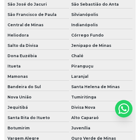
São José do Jacuri
São Sebastião do Anta
São Francisco de Paula
Silvianópolis
Central de Minas
Indianópolis
Heliodora
Córrego Fundo
Salto da Divisa
Jenipapo de Minas
Dona Euzébia
Chalé
Itueta
Piranguçu
Mamonas
Laranjal
Bandeira do Sul
Santa Helena de Minas
Nova União
Tumiritinga
Jequitibá
Divisa Nova
Santa Rita do Itueto
Alto Caparaó
Botumirim
Juvenília
Vargem Alegre
Ouro Verde de Minas