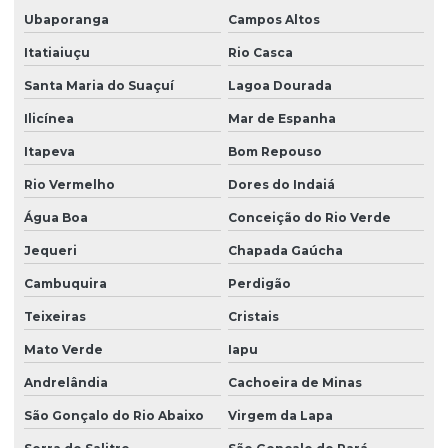
Ubaporanga
Campos Altos
Itatiaiuçu
Rio Casca
Santa Maria do Suaçuí
Lagoa Dourada
Ilicínea
Mar de Espanha
Itapeva
Bom Repouso
Rio Vermelho
Dores do Indaiá
Água Boa
Conceição do Rio Verde
Jequeri
Chapada Gaúcha
Cambuquira
Perdigão
Teixeiras
Cristais
Mato Verde
Iapu
Andrelândia
Cachoeira de Minas
São Gonçalo do Rio Abaixo
Virgem da Lapa