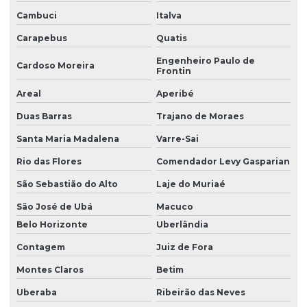
Cambuci
Italva
Licença prévia de ampliação
Carapebus
Quatis
Licença prévia empreendimento
Engenheiro Paulo de
Cardoso Moreira
Licença prévia e de instalação
Frontin
Areal
Aperibé
Licença prévia e de instalação unificadas
Duas Barras
Trajano de Moraes
Licença prévia e licença de instalação
Santa Maria Madalena
Varre-Sai
Licença prévia licença de instalação licença de operação
Rio das Flores
Comendador Levy Gasparian
Licenciamento ambiental de aterro sanitário
São Sebastião do Alto
Laje do Muriaé
Licenciamento ambiental de atividades rurais
São José de Ubá
Macuco
Licenciamento ambiental de barragens
Belo Horizonte
Uberlândia
Licenciamento ambiental para construção civil
Contagem
Juiz de Fora
Licenciamento ambiental para empresas
Montes Claros
Betim
Licenciamento ambiental de fábricas
Uberaba
Ribeirão das Neves