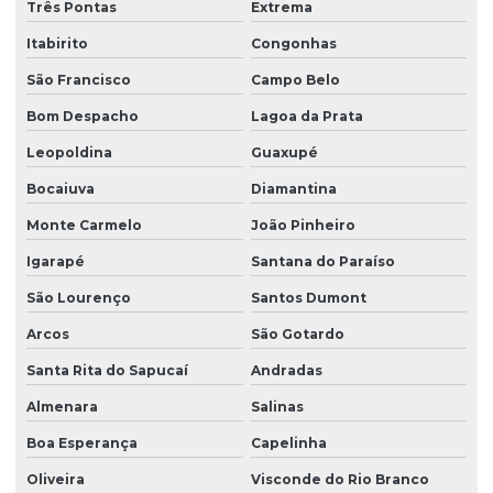
Três Pontas
Extrema
Remediação de águas subterrâneas
Itabirito
Congonhas
Remediação de áreas contaminadas
São Francisco
Campo Belo
Remediação de áreas degradadas
Bom Despacho
Lagoa da Prata
Remediação de solo
Leopoldina
Guaxupé
Serviço de batimetria
Bocaiuva
Diamantina
Serviço de sondagem
Monte Carmelo
João Pinheiro
Serviço de sondagem mista
Igarapé
Santana do Paraíso
Serviço de sondagem a percussão
São Lourenço
Santos Dumont
Arcos
São Gotardo
Serviço de sondagem de solos
Santa Rita do Sapucaí
Andradas
Serviço de sondagem a trado
Almenara
Salinas
Serviço de topografia
Boa Esperança
Capelinha
Sistemas de remediação ambiental
Oliveira
Visconde do Rio Branco