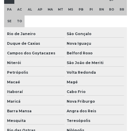
Empresa de topografia
PA
AC
AL
AP
MA
MT
MS
PB
PI
RN
RO
RR
Empresas de fundações e geotecnia
SE
TO
Empresas de investigação ambiental
Empresas de monitoramento ambiental
Rio de Janeiro
São Gonçalo
Duque de Caxias
Nova Iguaçu
Empresas de remediação ambiental
Campos dos Goytacazes
Belford Roxo
Empresas de sondagem a percussão
Niterói
São João de Meriti
Empresas de sondagem rotativa
Petrópolis
Volta Redonda
Empresas de sondagem rotativa diamantada
Macaé
Magé
Ensaio geofísico
Itaboraí
Cabo Frio
Ensaio geotécnico
Maricá
Nova Friburgo
Ensaio de sondagem do solo
Barra Mansa
Angra dos Reis
Ensaios geotécnicos de laboratório
Mesquita
Teresópolis
Ensaios laboratoriais de solos
Rio das Ostras
Nilópolis