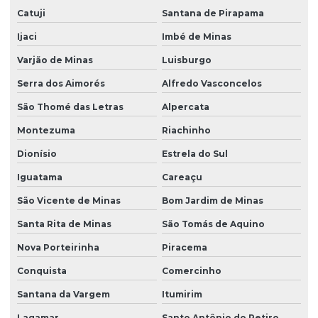
Catuji
Santana de Pirapama
Ijaci
Imbé de Minas
Varjão de Minas
Luisburgo
Serra dos Aimorés
Alfredo Vasconcelos
São Thomé das Letras
Alpercata
Montezuma
Riachinho
Dionísio
Estrela do Sul
Iguatama
Careaçu
São Vicente de Minas
Bom Jardim de Minas
Santa Rita de Minas
São Tomás de Aquino
Nova Porteirinha
Piracema
Conquista
Comercinho
Santana da Vargem
Itumirim
Lagamar
Santo Antônio do Retiro