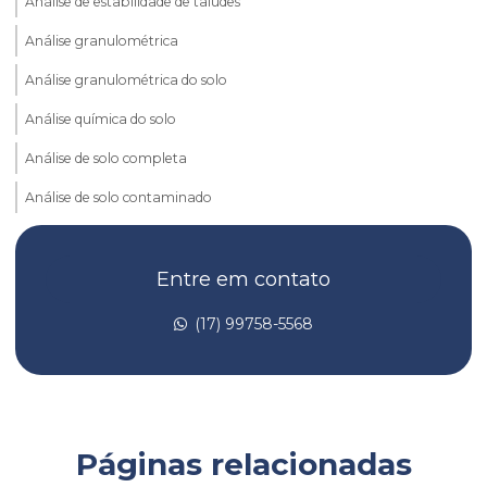
Análise de estabilidade de taludes
Análise granulométrica
Análise granulométrica do solo
Análise química do solo
Análise de solo completa
Análise de solo contaminado
Análise de solo laboratório
Entre em contato
Análise de taludes
Avaliação de risco de toxicidade
(17) 99758-5568
Avaliação de risco toxicológico
Batimetria de barragem
Batimetria convencional
Páginas relacionadas
Batimetria empresas