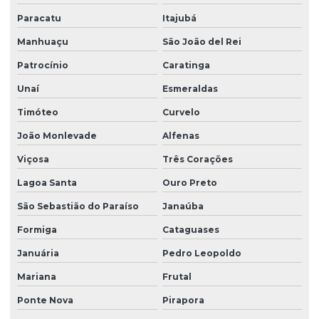
Paracatu
Itajubá
Monitoramento e remediação ambiental
Manhuaçu
São João del Rei
Obra de terraplenagem
Patrocínio
Caratinga
Orçamento sondagem SPT
Unaí
Esmeraldas
Plano de monitoramento ambiental
Timóteo
Curvelo
Plano de remediação ambiental
João Monlevade
Alfenas
Projeto básico de terraplenagem
Viçosa
Três Corações
Projeto geométrico de terraplenagem
Lagoa Santa
Ouro Preto
Projeto de restauração florestal
São Sebastião do Paraíso
Janaúba
Projeto terraplenagem
Formiga
Cataguases
Januária
Pedro Leopoldo
Projeto de terraplenagem corte e aterro
Mariana
Frutal
Relatório de investigação ambiental
Ponte Nova
Pirapora
Relatório de investigação confirmatória