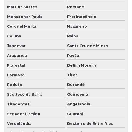
Martins Soares
Pocrane
Monsenhor Paulo
Frei Inocêncio
Coronel Murta
Nazareno
Coluna
Pains
Japonvar
Santa Cruz de Minas
Araponga
Pavão
Florestal
Delfim Moreira
Formoso
Tiros
Reduto
Durandé
São José da Barra
Guiricema
Tiradentes
Angelândia
Senador Firmino
Guarani
Verdelândia
Desterro de Entre Rios