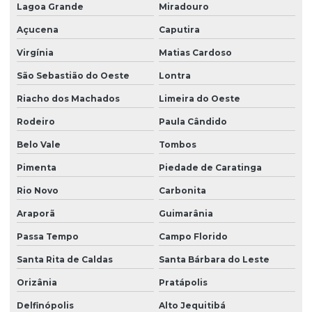
Lagoa Grande
Miradouro
Açucena
Caputira
Virgínia
Matias Cardoso
São Sebastião do Oeste
Lontra
Riacho dos Machados
Limeira do Oeste
Rodeiro
Paula Cândido
Belo Vale
Tombos
Pimenta
Piedade de Caratinga
Rio Novo
Carbonita
Araporã
Guimarânia
Passa Tempo
Campo Florido
Santa Rita de Caldas
Santa Bárbara do Leste
Orizânia
Pratápolis
Delfinópolis
Alto Jequitibá