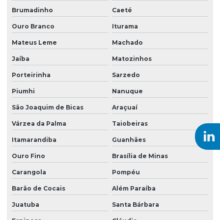
Sondagem ambiental
Brumadinho
Caeté
Sondagem do tipo rotativa
Ouro Branco
Iturama
Sondagem elétrica vertical
Mateus Leme
Machado
Sondagem eletrorresistividade
Jaíba
Matozinhos
Sondagem empresas
Porteirinha
Sarzedo
Sondagem geoelétrica
Piumhi
Nanuque
Sondagem geofísica
São Joaquim de Bicas
Araçuaí
Várzea da Palma
Taiobeiras
Sondagem geológica
Itamarandiba
Guanhães
Sondagem geotécnica SPT
Ouro Fino
Brasília de Minas
Sondagem mista
Carangola
Pompéu
Sondagem a percussão lavagem
Barão de Cocais
Além Paraíba
Sondagem a percussão com torque
Juatuba
Santa Bárbara
Sondagem de reconhecimento do solo