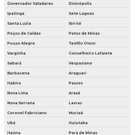
Governador Valadares
Divinópolis
Licenciamento ambiental industrial
Ipatinga
Sete Lagoas
Licenciamento ambiental para loteamento
Santa Luzia
Ibirité
Licenciamento ambiental para mineração
Poços de Caldas
Patos de Minas
Licenciamento ambiental de rodovias
Pouso Alegre
Teófilo Otoni
Licenciamento ambiental rural
Varginha
Conselheiro Lafaiete
Licenciamento ambiental urbano
Sabará
Vespasiano
Modelagem matemática ambiental
Barbacena
Araguari
Monitoramento ambiental água
Itabira
Passos
Monitoramento ambiental análise
Nova Lima
Araxá
Monitoramento ambiental do solo
Nova Serrana
Lavras
Monitoramento ambiental com drones
Coronel Fabriciano
Muriaé
Ubá
Ituiutaba
Monitoramento ambiental de empresas
Itaúna
Pará de Minas
Monitoramento ambiental de obras