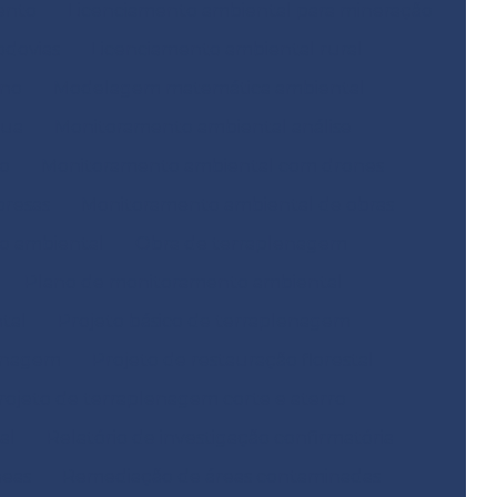
ento
Licenciamento ambiental para mineração
odovias
Licenciamento ambiental rural
ano
Modelagem matemática ambiental
gua
Monitoramento ambiental análise
o
Monitoramento ambiental com drones
resas
Monitoramento ambiental de obras
o ambiental
Obra de terraplenagem
Plano de monitoramento ambiental
tal
Projeto básico de terraplenagem
lenagem
Projeto de restauração florestal
rojeto de terraplenagem corte e aterro
al
Relatório de investigação confirmatória
neas
Remediação de áreas contaminadas