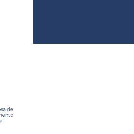
Sondagem SPT com torque
Sondagem a trado mecanizado
Sondagem a trado e perc
Terraplanagem de obr
ntal
nto ambiental