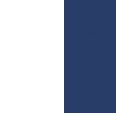
para implantação de
empreendimentos
Levantamento
topográfico
planialtimétrico
cadastral
Licenciamento
ambiental
Locação de obras
com equipamentos
de última geração
Mapeamento
Projetos de
terraplenagem e
cálculo de volumes
Terraplenagem e
construção civil