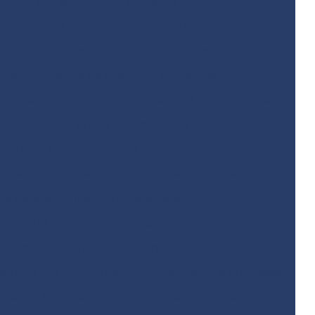
fico planialtimétrico cadastral
métrico
Licença ambiental de instalação
 operação
Licença de instalação e operação
inar
Licença de operação ambiental
icença de operação renovação
Licença prévia
al
Licença prévia de ampliação
mento
Licença prévia e de instalação
icadas
Licença prévia e licença de instalação
 de instalação licença de operação
biental de aterro sanitário
 rurais
Licenciamento ambiental de barragens
o civil
Licenciamento ambiental para empresas
icas
Licenciamento ambiental industrial