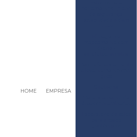
Estudos para
barramentos - plano
de segurança,
estabilidade e dam
break
Filmagem e
mapeamento com
drone -
aerofotogrametria
Georreferenciamento
e levantamento com
gnss
Geotecnia
HOME
EMPRESA
Gerenciamento de
áreas contaminadas
Laboratório de solos
para ensaios
geotécnicos
Laudos geotécnicos