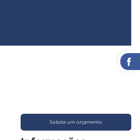
Sondagem de terreno para construção
Sondagem a trado para pavimentação
ussão
Terraplanagem para asfalto
a civil
Topografia com drone
Solicite um orçamento