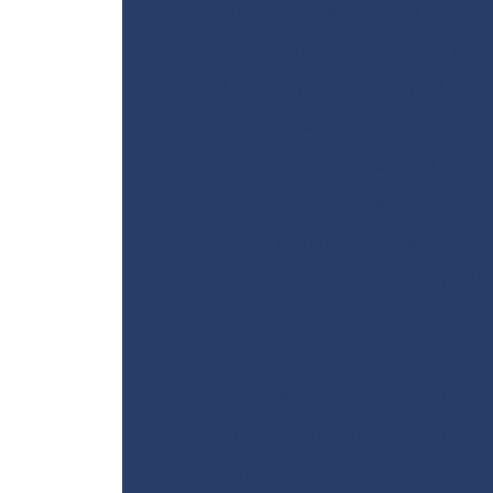
Licenciamento ambiental para loteam
Licenciamento ambiental de r
Licenciamento ambiental urb
Monitoramento ambiental á
Monitoramento ambiental do sol
Monitoramento ambiental de emp
Monitoramento e remediaçã
Orçamento sondagem SPT
Plano de remediação ambien
Projeto geométrico de terrap
Projeto terraplenagem
P
Relatório de investigação ambient
Remediação de águas subterrâ