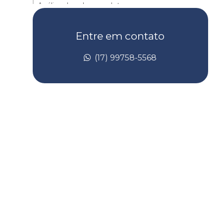
Análise de solo completa
Análise de solo contaminado
Entre em contato
Análise de solo laboratório
(17) 99758-5568
Análise de taludes
Avaliação de risco de toxicidade
Avaliação de risco toxicológico
Batimetria de barragem
Batimetria convencional
Batimetria empresas
Batimetria de lagos
Batimetria