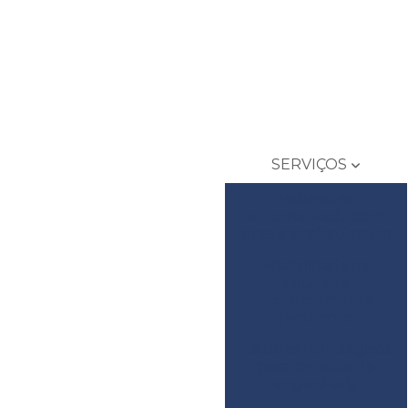
SERVIÇOS
Batimetria
automatizada com
gnss e ecobatímetro
Estabilidade de
taludes e
monitoramento
geotécnico
Estudos hidrológicos
para projetos de
engenharia