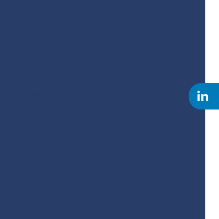
Remediação de solo
Serviço de batimetria
ndagem mista
Serviço de sondagem a percussão
iço de sondagem a trado
Serviço de topografia
ondagem ambiental
Sondagem do tipo rotativa
em eletrorresistividade
Sondagem empresas
dagem geofísica
Sondagem geológica
agem mista
Sondagem a percussão lavagem
ue
Sondagem de reconhecimento do solo
 rotativa mista
Sondagem rotativa percussão
ocha
Sondagem rotativa em solo
ão
Sondagem de solo para construção civil
e solo a percussão
Sondagem de solo a trado
anual
Sondagem de solos e rochas