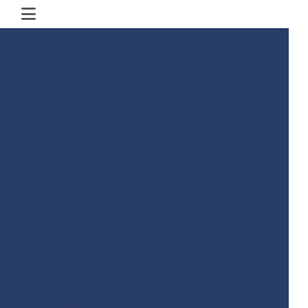
al
Aerofotogrametria por drone
ise
Amostragem de solo convencional
nciada
Análise de estabilidade de taludes
anulométrica do solo
Análise química do solo
e solo contaminado
Análise de solo laboratório
co de toxicidade
Avaliação de risco toxicológico
metria convencional
Batimetria empresas
presa de análise de solo
Empresa de batimetria
do concreto
Empresa de ensaios de solos
Empresa de obra civil
Empresa de sondagem
iva mista
Empresa sondagem solo
m SPT
Empresa de topografia