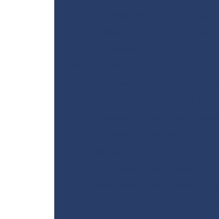
Empresas de fundações e geote
Empresas de monitoramento ambi
Empresas de sondagem a perc
Empresas de sondagem rotativa dia
Ensaio de sondagem do sol
Ensaios laboratoriais de solos
Gestão de áreas contaminadas
Investigação ambiental detal
Investigação confirmatória
Inv
Investigação de passivo am
Levantamento topográfico altimé
Levantamento topográfico com dron