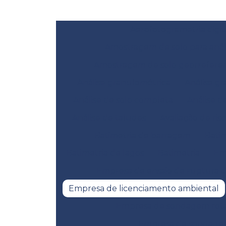
Aerofotogrametria digit
Amostragem de solo para anál
Amostragem de solo georrefere
Análise granulométrica
Análise gr
Análise de solo completa
Análise d
Análise de taludes
Avaliação de ris
Batimetria de barragem
Bati
Batimetria de lagos
Batimetria
Em
Empresa de ensaio de ruptura 
Empresa de licenciamento ambiental
Empresa de sondagem rotat
Empresa de sondage