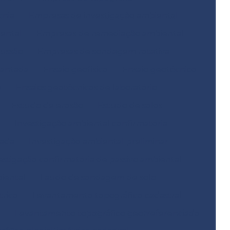
cnia
Empresas de investigação ambiental
ental
Empresas de remediação ambiental
ussão
Empresas de sondagem rotativa
mantada
Ensaio geofísico
Ensaio geotécnico
o
Ensaios geotécnicos de laboratório
Estudo de erosão
Estudo de solos
Investigação ambiental confirmatória
hada
Investigação ambiental preliminar
estigação confirmatória de passivo ambiental
biental
Laudo de sondagem de solo
trico
Levantamento topográfico cadastral
e
Levantamento topográfico georreferenciado