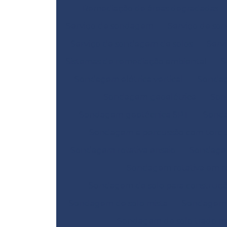
Remediação de áreas degradadas
Serviço de sondagem
Serviço de so
Serviço de sondagem de solos
Serv
Sistemas de remediação ambiental
S
Sondagem elétrica vertical
Sondag
Sondagem geoelétrica
Son
Sondagem geotécnica SPT
Sond
Sondagem a percussão com torq
Sondagem rotativa ensaio
Sondagem
Sondagem rotativa em r
Sondagem de solo para construç
Sondagem de solo mista
Sondagem d
Sondagem de solo trado m